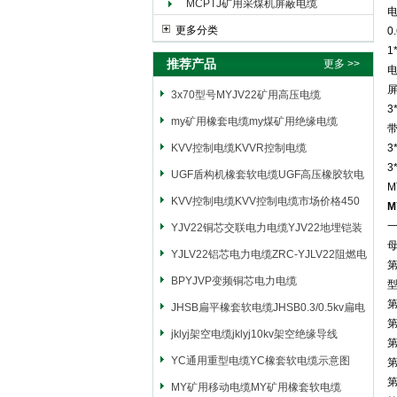
MCPTJ矿用采煤机屏蔽电缆
电
更多分类
0
1
推荐产品
更多 >>
电
屏
3x70型号MYJV22矿用高压电缆
3
my矿用橡套电缆my煤矿用绝缘电缆
带
KVV控制电缆KVVR控制电缆
3
3
UGF盾构机橡套软电缆UGF高压橡胶软电
M
缆
KVV控制电缆KVV控制电缆市场价格450
M
YJV22铜芯交联电力电缆YJV22地埋铠装
电源电缆
YJLV22铝芯电力电缆ZRC-YJLV22阻燃电
力电缆
BPYJVP变频铜芯电力电缆
JHSB扁平橡套软电缆JHSB0.3/0.5kv扁电
第
缆
jklyj架空电缆jklyj10kv架空绝缘导线
YC通用重型电缆YC橡套软电缆示意图
MY矿用移动电缆MY矿用橡套软电缆