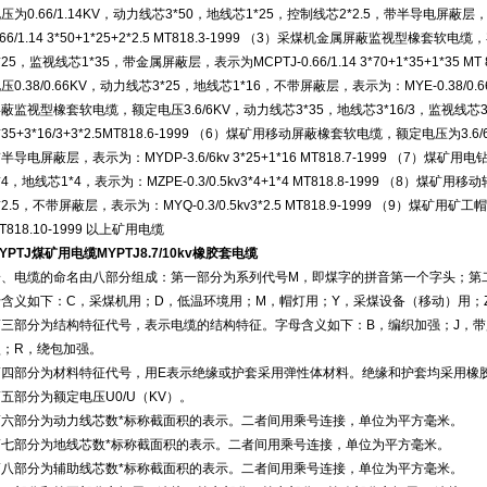
压为0.66/1.14KV，动力线芯3*50，地线芯1*25，控制线芯2*2.5，带半导电屏
.66/1.14 3*50+1*25+2*2.5 MT818.3-1999 （3）采煤机金属屏蔽监视型橡套软
*25，监视线芯1*35，带金属屏蔽层，表示为MCPTJ-0.66/1.14 3*70+1*35+1*35
压0.38/0.66KV，动力线芯3*25，地线芯1*16，不带屏蔽层，表示为：MYE-0.38/0.66 
蔽监视型橡套软电缆，额定电压3.6/6KV，动力线芯3*35，地线芯3*16/3，监视线芯3*
*35+3*16/3+3*2.5MT818.6-1999 （6）煤矿用移动屏蔽橡套软电缆，额定电压为3
半导电屏蔽层，表示为：MYDP-3.6/6kv 3*25+1*16 MT818.7-1999 （7）煤
*4，地线芯1*4，表示为：MZPE-0.3/0.5kv3*4+1*4 MT818.8-1999 （8）煤
*2.5，不带屏蔽层，表示为：MYQ-0.3/0.5kv3*2.5 MT818.9-1999 （9）煤矿用
T818.10-1999 以上矿用电缆
YPTJ煤矿用电缆MYPTJ8.7/10kv橡胶套电缆
一、电缆的命名由八部分组成：第一部分为系列代号M，即煤字的拼音第一个字头；第
母含义如下：C，采煤机用；D，低温环境用；M，帽灯用；Y，采煤设备（移动）用；
第三部分为结构特征代号，表示电缆的结构特征。字母含义如下：B，编织加强；J，带
型；R，绕包加强。
第四部分为材料特征代号，用E表示绝缘或护套采用弹性体材料。绝缘和护套均采用橡
五部分为额定电压U0/U（KV）。
第六部分为动力线芯数*标称截面积的表示。二者间用乘号连接，单位为平方毫米。
第七部分为地线芯数*标称截面积的表示。二者间用乘号连接，单位为平方毫米。
第八部分为辅助线芯数*标称截面积的表示。二者间用乘号连接，单位为平方毫米。