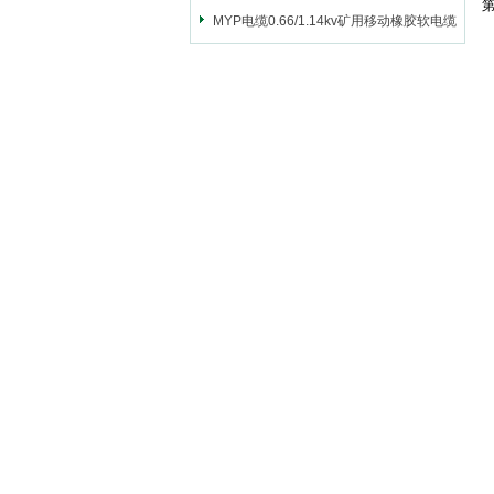
第
MYP电缆0.66/1.14kv矿用移动橡胶软电缆