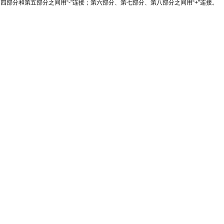
四部分和第五部分之间用“-"连接；第六部分、第七部分、第八部分之间用“+"连接。