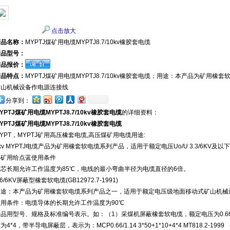
点击放大
产品名称：
MYPTJ煤矿用电缆MYPTJ8.7/10kv橡胶套电缆
产品型号：
产品报价：
产品特点：
MYPTJ煤矿用电缆MYPTJ8.7/10kv橡胶套电缆；用途：本产品为矿
矿山机械设备作电源连接线
分享到：
YPTJ煤矿用电缆MYPTJ8.7/10kv橡胶套电缆
的详细资料：
YPTJ煤矿用电缆MYPTJ8.7/10kv橡胶套电缆
YPT，MYPTJ矿用高压橡套电缆,高压煤矿用电缆用途:
kv MYPTJ电缆产品为矿用橡套软电缆系列产品，适用于额定电压Uo/U 3.3/6KV
煤矿用给点蓝使用条件
线芯长期允许工作温度为85℃，电线的最小弯曲半径为电缆直径的6倍。
.6/6KV屏蔽型橡套软电缆(GB12972.7-1991)
用途：本产品为矿用橡套软电缆系列产品之一，适用于额定电压级地面移动式矿山机械
使用条件：电缆导体的长期允许工作温度为90℃
品用型号、规格及标准编号表示。如：（1）采煤机屏蔽橡套软电缆，额定电压为0.66/1.
为4*4，带半导电屏蔽层，表示为：MCP0.66/1.14 3*50+1*10+4*4 MT818.