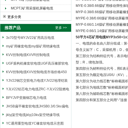
MYE-0.38/0.66煤矿用移动弹
MCPTJ矿用采煤机屏蔽电缆
MYP-0.38/0.66煤矿用移动屏
更多分类
MYPE-0.38/0.66煤矿用移动
MYP-0.66/1.14煤矿用移动屏
推荐产品
更多 >>
MYPE-0.66/1.14煤矿用移动
50平方4芯矿用电缆MYP3x50+1
3x70型号MYJV22矿用高压电缆
一、电缆的命名由八部分组成：第
my矿用橡套电缆my煤矿用绝缘电缆
母含义如下：C，采煤机用；D，
KVV控制电缆KVVR控制电缆
第三部分为结构特征代号，表示电
型；R，绕包加强。
UGF盾构机橡套软电缆UGF高压橡胶软电
第四部分为材料特征代号，用E表
缆
KVV控制电缆KVV控制电缆市场价格450
第五部分为额定电压U0/U（KV）
YJV22铜芯交联电力电缆YJV22地埋铠装
第六部分为动力线芯数*标称截面
第七部分为地线芯数*标称截面积
电源电缆
YJLV22铝芯电力电缆ZRC-YJLV22阻燃电
第八部分为辅助线芯数*标称截面
力电缆
BPYJVP变频铜芯电力电缆
第四部分和第五部分之间用“-"连
JHSB扁平橡套软电缆JHSB0.3/0.5kv扁电
缆
jklyj架空电缆jklyj10kv架空绝缘导线
YC通用重型电缆YC橡套软电缆示意图