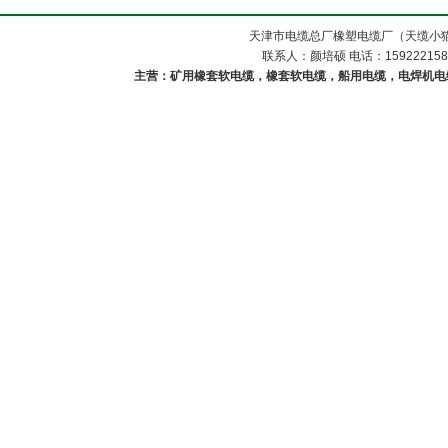
天津市电缆总厂橡塑电缆厂（天缆小猫
联系人：颜培硕 电话：1592221588
主营：矿用橡套软电缆，橡套软电缆，船用电缆，电焊机电