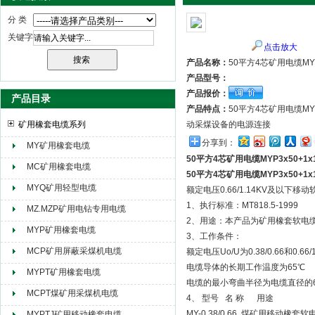
分 类
关键字
点击放大
天津市电缆总厂橡塑电缆厂（天缆小猫集团）
产品名称：
50平方4芯矿用电缆MYP
产品型号：
产品报价：
产品目录
产品特点：
50平方4芯矿用电缆MYP
矿用橡套电缆系列
动采煤设备的电源连接
分享到：
MY矿用橡套电缆
50平方4芯矿用电缆MYP3x50+1
MC矿用橡套电缆
50平方4芯矿用电缆MYP3x50+1
MYQ矿用轻型电缆
额定电压0.66/1.14KV及以下移
1、执行标准：MT818.5-1999
MZ.MZP矿用电钻专用电缆
2、用途：本产品为矿用橡套软电缆
MYP矿用橡套电缆
3、工作条件：
MCP矿用屏蔽采煤机电缆
额定电压Uo/U为0.38/0.66和0.66/1
电缆导体的长期工作温度为65℃
MYPT矿用橡套电缆
电缆的最小弯曲半径为电缆直径
MCPT煤矿用采煤机电缆
4、 型号 名 称 用途
MY-0.38/0.66 煤矿用移动橡
MYPTJ矿用移动橡套电缆