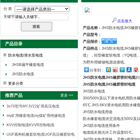
分 类
关键字
点击放大
天津市电缆总厂橡塑电缆厂（天缆小猫集团）
产品名称：
JHS防水电缆JHS橡
产品型号：
产品报价：
产品目录
产品特点：
JHS防水电缆JHS橡
防水电缆/潜水泵电缆
缆），轻型橡套软电缆（YQ电缆，
为野外用镀锡电源连接线。
JHSB扁平橡套电缆
分享到：
JHS防水电缆
JHS防水电缆JHS橡胶密封电缆
的
更多分类
JHS防水电缆JHS橡胶密封电缆
JHS防水电缆
推荐产品
更多 >>
300/500V及以下潜水电机用防
65℃ JHS 6KV潜水电机用防
3x70型号MYJV22矿用高压电缆
JHS防水电缆用途
my矿用橡套电缆my煤矿用绝缘电缆
防水橡套电缆供交流电压500V及
KVV控制电缆KVVR控制电缆
JHS防水电缆使用条件
电缆线长期允许工作温度65℃。
UGF盾构机橡套软电缆UGF高压橡胶软电
JHS防水电缆规格： 芯数×截面/mm2 单芯三芯