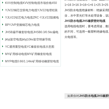
缆
KVV控制电缆KVV控制电缆市场价格450
1×16 3×16 3×16+1×6 1×25 3×25 
YJV22铜芯交联电力电缆YJV22地埋铠装
JHS防水电缆绝缘材料：绝缘采
业，水中景光灯等水处理设备，该
电源电缆
YJLV22铝芯电力电缆ZRC-YJLV22阻燃电
JHS防水电缆JHS橡胶密封电缆
力电缆
BPYJVP变频铜芯电力电缆
选用电线电缆时，要考虑用途，敷
的不同，可选用一般塑料绝缘电缆
JHSB扁平橡套软电缆JHSB0.3/0.5kv扁电
火电缆等。
缆
jklyj架空电缆jklyj10kv架空绝缘导线
YC通用重型电缆YC橡套软电缆示意图
MY矿用移动电缆MY矿用橡套软电缆
MYP电缆0.66/1.14kv矿用移动橡胶软电缆
如果你对
JHS防水电缆JHS橡