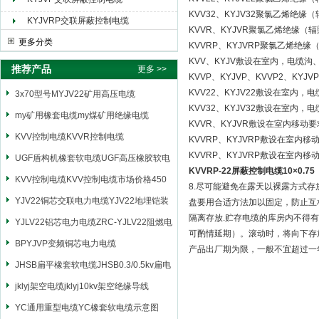
KVV32、KYJV32聚氯乙烯
KYJVRP交联屏蔽控制电缆
KVVR、KYJVR聚氯乙烯绝缘（
更多分类
KVVRP、KYJVRP聚氯乙烯
KVV、KYJV敷设在室内，电缆
推荐产品
更多 >>
KVVP、KYJVP、KVVP2、K
KVV22、KYJV22敷设在室内
3x70型号MYJV22矿用高压电缆
KVV32、KYJV32敷设在室
my矿用橡套电缆my煤矿用绝缘电缆
KVVR、KYJVR敷设在室内移动
KVV控制电缆KVVR控制电缆
KVVRP、KYJVRP敷设在室内
KVVRP、KYJVRP敷设在室
UGF盾构机橡套软电缆UGF高压橡胶软电
KVVRP-22屏蔽控制电缆10×0.75
缆
KVV控制电缆KVV控制电缆市场价格450
8.尽可能避免在露天以裸露方式
YJV22铜芯交联电力电缆YJV22地埋铠装
盘要用合适方法加以固定，防止互相
隔离存放.贮存电缆的库房内不得有
电源电缆
YJLV22铝芯电力电缆ZRC-YJLV22阻燃电
可酌情延期）。滚动时，将向下存
力电缆
BPYJVP变频铜芯电力电缆
产品出厂期为限，一般不宜超过一
JHSB扁平橡套软电缆JHSB0.3/0.5kv扁电
缆
jklyj架空电缆jklyj10kv架空绝缘导线
YC通用重型电缆YC橡套软电缆示意图