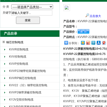
分 类
关键字
点击放大
天津市电缆总厂橡塑电缆厂（天缆小猫集团）
产品名称：
KVVRP-22屏蔽控制电缆
产品型号：
产品报价：
产品目录
产品特点：
KVVRP-22屏蔽控
铜芯控制电缆
分享到：
KVVRP-22屏蔽控制电缆10×0.75
KVVR控制电缆
KVVRP-22屏蔽控制电缆10×0.75
KVV控制电缆
控制电缆（执行标准：GB9330-88
KVVP控制电缆
1、产品采用聚氯乙烯或辐照交联聚
制，监控回路用保护线路等保护场
KVVP22钢带铠装屏蔽控制电
度；
缆
KVVRP铜芯控制电缆
2、电缆敷设温度不低于0度；
KVV22（32）钢带铠装控制电
3、推荐允许敷设弯曲半径：无铠
KVV、KYJV 聚氯乙烯绝缘（
缆
KVVP2铜带屏蔽控制电缆
KVVP、KYJVP聚氯乙烯绝缘
KYJV交联控制电缆
KVVP22、KYJVP22聚氯乙
KVV22、KYJV22聚氯乙烯绝
KYJVP交联屏蔽控制电缆