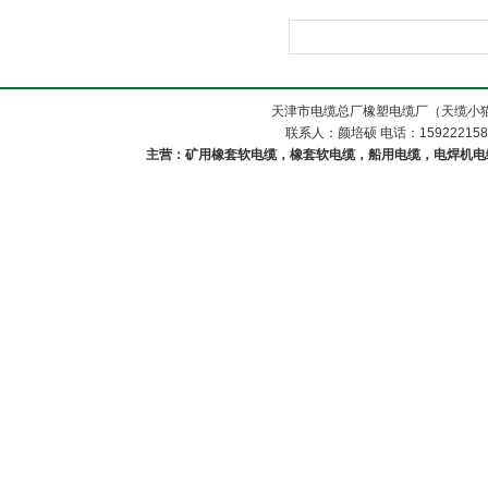
天津市电缆总厂橡塑电缆厂（天缆小猫
联系人：颜培硕 电话：1592221588
主营：矿用橡套软电缆，橡套软电缆，船用电缆，电焊机电