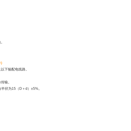
输。
9）
v及以下输配电线路。
力传输。
径为15（D＋d）±5%。