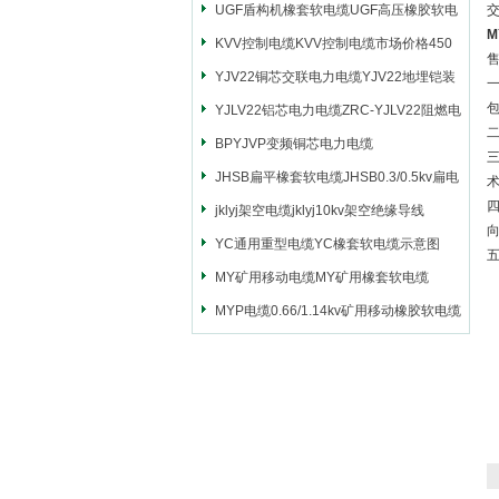
UGF盾构机橡套软电缆UGF高压橡胶软电
M
缆
KVV控制电缆KVV控制电缆市场价格450
售
YJV22铜芯交联电力电缆YJV22地埋铠装
电源电缆
YJLV22铝芯电力电缆ZRC-YJLV22阻燃电
二
力电缆
BPYJVP变频铜芯电力电缆
JHSB扁平橡套软电缆JHSB0.3/0.5kv扁电
缆
jklyj架空电缆jklyj10kv架空绝缘导线
YC通用重型电缆YC橡套软电缆示意图
MY矿用移动电缆MY矿用橡套软电缆
MYP电缆0.66/1.14kv矿用移动橡胶软电缆