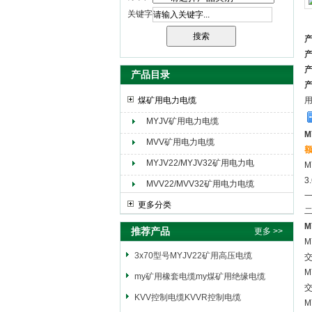
关键字
天津市电缆总厂橡塑电缆厂（天缆小猫集团）
产品目录
煤矿用电力电缆
MYJV矿用电力电缆
M
MVV矿用电力电缆
额
MYJV22/MYJV32矿用电力电
M
缆
3
MVV22/MVV32矿用电力电缆
更多分类
M
推荐产品
更多 >>
M
3x70型号MYJV22矿用高压电缆
M
my矿用橡套电缆my煤矿用绝缘电缆
KVV控制电缆KVVR控制电缆
M