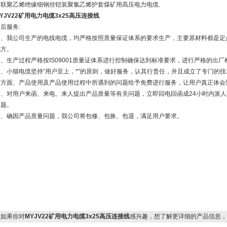
交联聚乙烯绝缘细钢丝铠装聚氯乙烯护套煤矿用高压电力电缆.
YJV22矿用电力电缆3x25高压连接线
后服务:
一、我公司生产的电线电缆，均严格按照质量保证体系的要求生产，主要原材料都是定
包方。
、生产过程严格按IS09001质量证体系进行控制确保达到标准要求，进行严格的出厂
三、小猫电缆坚持“用户至上，*"的原则，做好服务，认其行贵任，并且成立了专门的
术方面、产品使用及产品使用过程中所遇到的问题给予免费进行服务，让用户真正体会
四、对用户来函、来电、来人提出产品质量等有关问题，立即回电回函成24小时内派
向题。
五、确因产品质量问题，我公司将包修、包换、包退，满足用户要求。
如果你对
MYJV22矿用电力电缆3x25高压连接线
感兴趣，想了解更详细的产品信息，