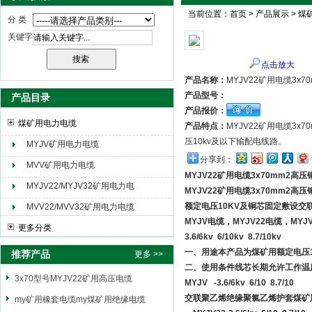
当前位置：
首页
>
产品展示
>
煤
分 类
关键字
天津市电缆总厂橡塑电缆厂（天缆小猫集团）
点击放大
产品名称：
MYJV22矿用电缆3x
产品型号：
产品目录
产品报价：
煤矿用电力电缆
产品特点：
MYJV22矿用电缆3x
压10kv及以下输配电线路。
MYJV矿用电力电缆
分享到：
MVV矿用电力电缆
MYJV22矿用电缆3x70mm2高
MYJV22/MYJV32矿用电力电
MYJV22矿用电缆3x70mm2高
缆
额定电压10KV及铜芯固定敷设交联
MVV22/MVV32矿用电力电缆
MYJV电缆，MYJV22电缆，M
更多分类
3.6/6kv 6/10kv 8.7/10kv
一、用途本产品为煤矿用额定电压
推荐产品
更多 >>
二、使用条件线芯长期允许工作温度
3x70型号MYJV22矿用高压电缆
MYJV -3.6/6kv 6/10 8.7/10
交联聚乙烯绝缘聚氯乙烯护套煤矿
my矿用橡套电缆my煤矿用绝缘电缆