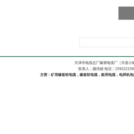
天津市电缆总厂橡塑电缆厂（天缆小猫
联系人：颜培硕 电话：1592221588
主营：矿用橡套软电缆，橡套软电缆，船用电缆，电焊机电