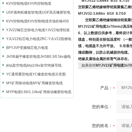
MYJV22-3.6/6kv 6/10 8.7/10
KVV控制电缆KVVR控制电缆
交联聚乙烯绝缘钢带铠装聚氯乙烯
UGF盾构机橡套软电缆UGF高压橡胶软电
MYJV32-3.6/6kv 6/10 8.7/10
交联聚乙烯绝缘细钢丝铠装聚氯
缆
KVV控制电缆KVV控制电缆市场价格450
MYJV22矿用电缆3x70mm2高
YJV22铜芯交联电力电缆YJV22地埋铠装
6、以上数据仅供参考，最终设计
电源电缆
YJLV22铝芯电力电缆ZRC-YJLV22阻燃电
缆盘，特别是在较低温度时 （一般
缆，电缆盘不允许平放。 9.吊
力电缆
BPYJVP变频铜芯电力电缆
撞或翻倒，以防止机械损伤电缆。 
JHSB扁平橡套软电缆JHSB0.3/0.5kv扁电
绝缘及腐蚀金属的有害气体存在
缆
jklyj架空电缆jklyj10kv架空绝缘导线
如果你对
MYJV22矿用电缆3x
YC通用重型电缆YC橡套软电缆示意图
MY矿用移动电缆MY矿用橡套软电缆
产品：
MYP电缆0.66/1.14kv矿用移动橡胶软电缆
您的单位：
您的姓名：