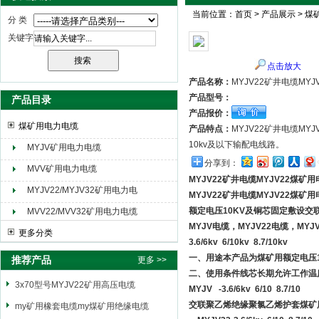
当前位置：
首页
>
产品展示
>
煤
分 类
关键字
天津市电缆总厂橡塑电缆厂（天缆小猫集团）
点击放大
产品名称：
MYJV22矿井电缆MY
产品型号：
产品目录
产品报价：
煤矿用电力电缆
产品特点：
MYJV22矿井电缆MY
10kv及以下输配电线路。
MYJV矿用电力电缆
分享到：
MVV矿用电力电缆
MYJV22矿井电缆MYJV22煤矿
MYJV22/MYJV32矿用电力电
MYJV22矿井电缆MYJV22煤矿
缆
额定电压10KV及铜芯固定敷设交联
MVV22/MVV32矿用电力电缆
MYJV电缆，MYJV22电缆，M
更多分类
3.6/6kv 6/10kv 8.7/10kv
一、用途本产品为煤矿用额定电压
推荐产品
更多 >>
二、使用条件线芯长期允许工作温度
3x70型号MYJV22矿用高压电缆
MYJV -3.6/6kv 6/10 8.7/10
交联聚乙烯绝缘聚氯乙烯护套煤矿
my矿用橡套电缆my煤矿用绝缘电缆