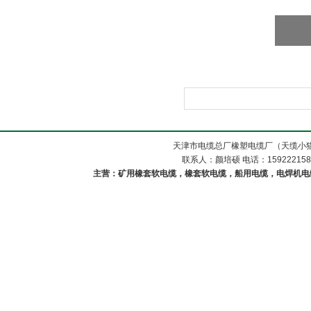
天津市电缆总厂橡塑电缆厂（天缆小猫
联系人：颜培硕 电话：1592221588
主营：矿用橡套软电缆，橡套软电缆，船用电缆，电焊机电