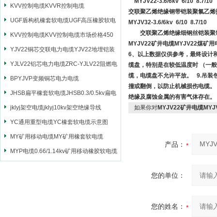
MYJV22-3.6/6kv 6/10 8.7/10
KVV控制电缆KVVR控制电缆
交联聚乙烯绝缘钢带铠装聚氯乙烯
UGF盾构机橡套软电缆UGF高压橡胶软电
MYJV32-3.6/6kv 6/10 8.7/10
交联聚乙烯绝缘细钢丝铠装聚氯
缆
KVV控制电缆KVV控制电缆市场价格450
MYJV22矿井电缆MYJV22煤矿
YJV22铜芯交联电力电缆YJV22地埋铠装
6、以上数据仅供参考，最终设计
电源电缆
YJLV22铝芯电力电缆ZRC-YJLV22阻燃电
缆盘，特别是在较低温度时 （一般
缆，电缆盘不允许平放。 9.吊
力电缆
BPYJVP变频铜芯电力电缆
撞或翻倒，以防止机械损伤电缆。 
JHSB扁平橡套软电缆JHSB0.3/0.5kv扁电
绝缘及腐蚀金属的有害气体存在
缆
jklyj架空电缆jklyj10kv架空绝缘导线
如果你对
MYJV22矿井电缆MY
YC通用重型电缆YC橡套软电缆示意图
MY矿用移动电缆MY矿用橡套软电缆
产品：
MYP电缆0.66/1.14kv矿用移动橡胶软电缆
您的单位：
您的姓名：