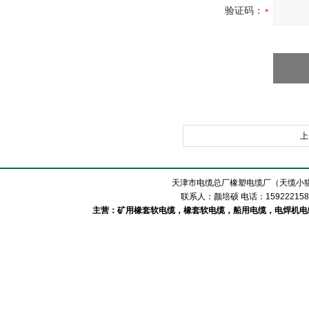
验证码：
上
天津市电缆总厂橡塑电缆厂（天缆小猫
联系人：颜培硕 电话：1592221588
主营：矿用橡套软电缆，橡套软电缆，船用电缆，电焊机电