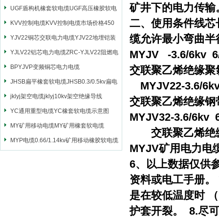
矿井下的电力传输
UGF盾构机橡套软电缆UGF高压橡胶软电
二、使用条件线芯
缆
KVV控制电缆KVV控制电缆市场价格450
缆允许最小弯曲半径
YJV22铜芯交联电力电缆YJV22地埋铠装
MYJV -3.6/6kv 6/
电源电缆
YJLV22铝芯电力电缆ZRC-YJLV22阻燃电
力电缆
BPYJVP变频铜芯电力电缆
交联聚乙烯绝缘聚
JHSB扁平橡套软电缆JHSB0.3/0.5kv扁电
MYJV22-3.6/6kv 
缆
jklyj架空电缆jklyj10kv架空绝缘导线
交联聚乙烯绝缘钢
YC通用重型电缆YC橡套软电缆示意图
MYJV32-3.6/6kv 6
MY矿用移动电缆MY矿用橡套软电缆
交联聚乙烯绝缘
MYP电缆0.66/1.14kv矿用移动橡胶软电缆
MYJV矿用电力电
6、以上数据仅供
资料或电工手册。
是在较低温度时 
护套开裂。 8.