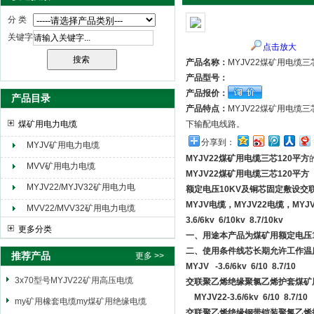
分 类
关键字
点击放大
天津市电缆总厂橡塑电缆厂（天缆小猫集团）
产品名称：
MYJV22煤矿用电缆三
产品型号：
产品报价：
产品目录
产品特点：
MYJV22煤矿用电缆三
煤矿用电力电缆
下输配电线路。
分享到：
MYJV矿用电力电缆
MYJV22煤矿用电缆三芯120平方
MVV矿用电力电缆
MYJV22煤矿用电缆三芯120平方
MYJV22/MYJV32矿用电力电
额定电压10KV及铜芯固定敷设交联
缆
MYJV电缆，MYJV22电缆，M
MVV22/MVV32矿用电力电缆
3.6/6kv 6/10kv 8.7/10kv
更多分类
一、用途本产品为煤矿用额定电压
二、使用条件线芯长期允许工作温度
推荐产品
更多 >>
MYJV -3.6/6kv 6/10 8.7/10
3x70型号MYJV22矿用高压电缆
交联聚乙烯绝缘聚氯乙烯护套煤矿
MYJV22-3.6/6kv 6/10 8.7/10
my矿用橡套电缆my煤矿用绝缘电缆
交联聚乙烯绝缘钢带铠装聚氯乙烯