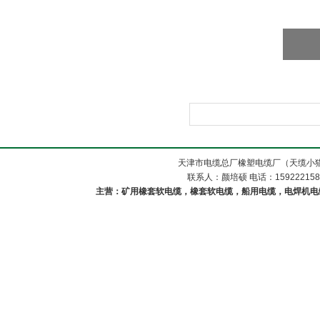
天津市电缆总厂橡塑电缆厂（天缆小猫
联系人：颜培硕 电话：1592221588
主营：矿用橡套软电缆，橡套软电缆，船用电缆，电焊机电