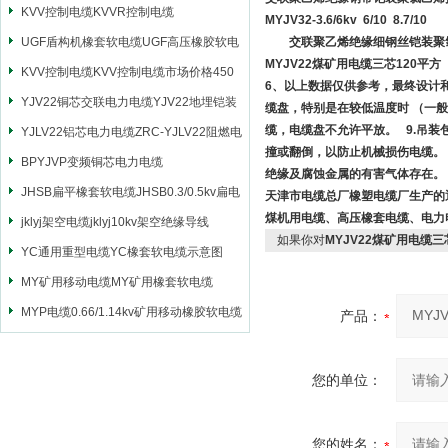
KVV控制电缆KVVR控制电缆
MYJV32-3.6/6kv 6/10 8.7/10
UGF盾构机橡套软电缆UGF高压橡胶软电
交联聚乙烯绝缘细钢丝铠装聚氯
MYJV22煤矿用电缆三芯120平方
缆
KVV控制电缆KVV控制电缆市场价格450
6、以上数据仅供参考，最终设计
YJV22铜芯交联电力电缆YJV22地埋铠装
缆盘，特别是在较低温度时 （一般
缆，电缆盘不允许平放。 9.吊
电源电缆
YJLV22铝芯电力电缆ZRC-YJLV22阻燃电
撞或翻倒，以防止机械损伤电缆。 
力电缆
BPYJVP变频铜芯电力电缆
绝缘及腐蚀金属的有害气体存在
JHSB扁平橡套软电缆JHSB0.3/0.5kv扁电
天津市电缆总厂橡塑电缆厂生产的
煤机用电缆、高压橡套电缆、电力
缆
jklyj架空电缆jklyj10kv架空绝缘导线
如果你对
MYJV22煤矿用电缆三
YC通用重型电缆YC橡套软电缆示意图
MY矿用移动电缆MY矿用橡套软电缆
MYP电缆0.66/1.14kv矿用移动橡胶软电缆
产品：
您的单位：
您的姓名：