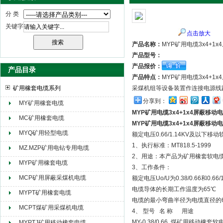
分 类
关键字
点击放大
天津市电缆总厂橡塑电缆厂（天缆小猫集团）
产品名称：
MYP矿用电缆3x4+1
产品型号：
产品报价：
产品目录
产品特点：
MYP矿用电缆3x4+
矿用橡套电缆系列
采煤机组等设备装置作连接电源线
分享到：
MY矿用橡套电缆
MYP矿用电缆3x4+1x4屏蔽移动
MC矿用橡套电缆
MYP矿用电缆3x4+1x4屏蔽移动
MYQ矿用轻型电缆
额定电压0.66/1.14KV及以下移
1、执行标准：MT818.5-1999
MZ.MZP矿用电钻专用电缆
2、用途：本产品为矿用橡套软电缆
MYP矿用橡套电缆
3、工作条件：
MCP矿用屏蔽采煤机电缆
额定电压Uo/U为0.38/0.66和0.66/1
电缆导体的长期工作温度为65℃
MYPT矿用橡套电缆
电缆的最小弯曲半径为电缆直径
MCPT煤矿用采煤机电缆
4、 型号 名 称 用途
MY-0.38/0.66 煤矿用移动橡
MYPTJ矿用移动橡套电缆