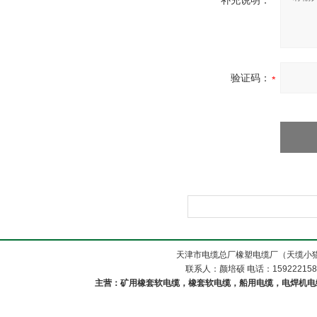
补充说明：
验证码：
天津市电缆总厂橡塑电缆厂（天缆小猫
联系人：颜培硕 电话：1592221588
主营：矿用橡套软电缆，橡套软电缆，船用电缆，电焊机电