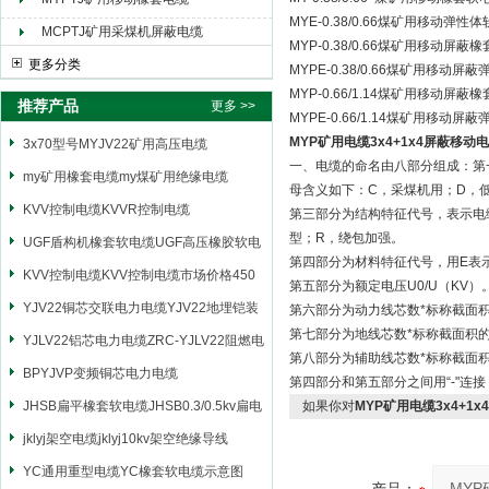
MYE-0.38/0.66煤矿用移动弹
MCPTJ矿用采煤机屏蔽电缆
MYP-0.38/0.66煤矿用移动屏
更多分类
MYPE-0.38/0.66煤矿用移动
MYP-0.66/1.14煤矿用移动屏
推荐产品
更多 >>
MYPE-0.66/1.14煤矿用移动
MYP矿用电缆3x4+1x4屏蔽移动
3x70型号MYJV22矿用高压电缆
一、电缆的命名由八部分组成：第
my矿用橡套电缆my煤矿用绝缘电缆
母含义如下：C，采煤机用；D，
KVV控制电缆KVVR控制电缆
第三部分为结构特征代号，表示电
型；R，绕包加强。
UGF盾构机橡套软电缆UGF高压橡胶软电
第四部分为材料特征代号，用E表
缆
KVV控制电缆KVV控制电缆市场价格450
第五部分为额定电压U0/U（KV）
YJV22铜芯交联电力电缆YJV22地埋铠装
第六部分为动力线芯数*标称截面
第七部分为地线芯数*标称截面积
电源电缆
YJLV22铝芯电力电缆ZRC-YJLV22阻燃电
第八部分为辅助线芯数*标称截面
力电缆
BPYJVP变频铜芯电力电缆
第四部分和第五部分之间用“-"连
JHSB扁平橡套软电缆JHSB0.3/0.5kv扁电
如果你对
MYP矿用电缆3x4+1
缆
jklyj架空电缆jklyj10kv架空绝缘导线
YC通用重型电缆YC橡套软电缆示意图