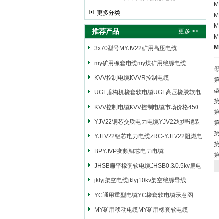
M
更多分类
M
M
推荐产品
更多 >>
M
M
3x70型号MYJV22矿用高压电缆
my矿用橡套电缆my煤矿用绝缘电缆
KVV控制电缆KVVR控制电缆
UGF盾构机橡套软电缆UGF高压橡胶软电
缆
KVV控制电缆KVV控制电缆市场价格450
第
YJV22铜芯交联电力电缆YJV22地埋铠装
电源电缆
YJLV22铝芯电力电缆ZRC-YJLV22阻燃电
力电缆
BPYJVP变频铜芯电力电缆
第
JHSB扁平橡套软电缆JHSB0.3/0.5kv扁电
缆
jklyj架空电缆jklyj10kv架空绝缘导线
YC通用重型电缆YC橡套软电缆示意图
MY矿用移动电缆MY矿用橡套软电缆