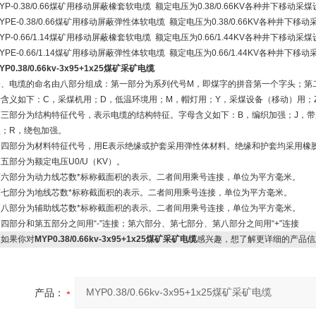
YP-0.38/0.66煤矿用移动屏蔽橡套软电缆 额定电压为0.38/0.66KV各种井下移动
YPE-0.38/0.66煤矿用移动屏蔽弹性体软电缆 额定电压为0.38/0.66KV各种井下
YP-0.66/1.14煤矿用移动屏蔽橡套软电缆 额定电压为0.66/1.44KV各种井下移动
YPE-0.66/1.14煤矿用移动屏蔽弹性体软电缆 额定电压为0.66/1.44KV各种井下
YP0.38/0.66kv-3x95+1x25煤矿采矿电缆
一、电缆的命名由八部分组成：第一部分为系列代号M，即煤字的拼音第一个字头；第
母含义如下：C，采煤机用；D，低温环境用；M，帽灯用；Y，采煤设备（移动）用；
第三部分为结构特征代号，表示电缆的结构特征。字母含义如下：B，编织加强；J，带
型；R，绕包加强。
第四部分为材料特征代号，用E表示绝缘或护套采用弹性体材料。绝缘和护套均采用橡
五部分为额定电压U0/U（KV）。
第六部分为动力线芯数*标称截面积的表示。二者间用乘号连接，单位为平方毫米。
第七部分为地线芯数*标称截面积的表示。二者间用乘号连接，单位为平方毫米。
第八部分为辅助线芯数*标称截面积的表示。二者间用乘号连接，单位为平方毫米。
四部分和第五部分之间用“-"连接；第六部分、第七部分、第八部分之间用“+"连接
如果你对
MYP0.38/0.66kv-3x95+1x25煤矿采矿电缆
感兴趣，想了解更详细的产品信
产品：