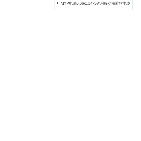
MYP电缆0.66/1.14kv矿用移动橡胶软电缆