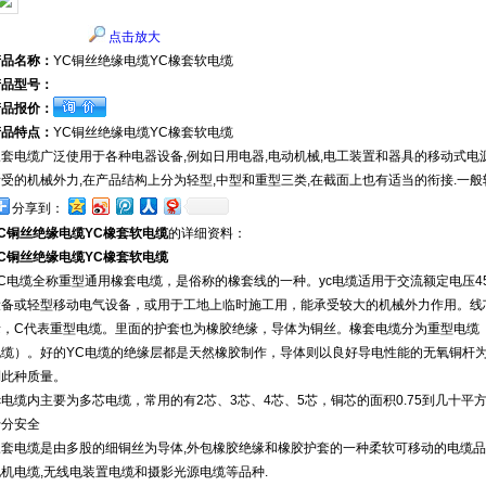
点击放大
产品名称：
YC铜丝绝缘电缆YC橡套软电缆
产品型号：
产品报价：
产品特点：
YC铜丝绝缘电缆YC橡套软电缆
橡套电缆广泛使用于各种电器设备,例如日用电器,电动机械,电工装置和器具的移动式电
所受的机械外力,在产品结构上分为轻型,中型和重型三类,在截面上也有适当的衔接.一
分享到：
YC铜丝绝缘电缆YC橡套软电缆
的详细资料：
YC铜丝绝缘电缆YC橡套软电缆
YC电缆全称重型通用橡套电缆，是俗称的橡套线的一种。yc电缆适用于交流额定电压45
设备或轻型移动电气设备，或用于工地上临时施工用，能承受较大的机械外力作用。线芯
缘，C代表重型电缆。里面的护套也为橡胶绝缘，导体为铜丝。橡套电缆分为重型电缆（y
电缆）。好的YC电缆的绝缘层都是天然橡胶制作，导体则以良好导电性能的无氧铜杆
到此种质量。
yc电缆内主要为多芯电缆，常用的有2芯、3芯、4芯、5芯，铜芯的面积0.75到几十
十分安全
橡套电缆是由多股的细铜丝为导体,外包橡胶绝缘和橡胶护套的一种柔软可移动的电缆品种.
电机电缆,无线电装置电缆和摄影光源电缆等品种.