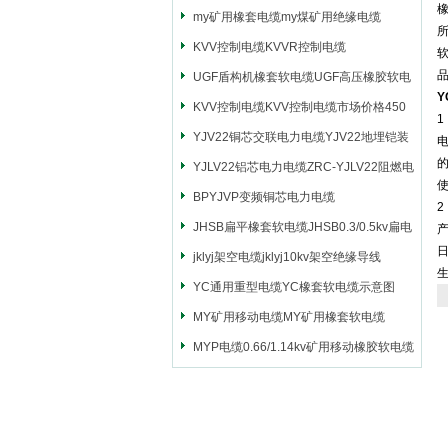
my矿用橡套电缆my煤矿用绝缘电缆
KVV控制电缆KVVR控制电缆
软
品
UGF盾构机橡套软电缆UGF高压橡胶软电
缆
KVV控制电缆KVV控制电缆市场价格450
YJV22铜芯交联电力电缆YJV22地埋铠装
电源电缆
YJLV22铝芯电力电缆ZRC-YJLV22阻燃电
力电缆
BPYJVP变频铜芯电力电缆
2
JHSB扁平橡套软电缆JHSB0.3/0.5kv扁电
缆
jklyj架空电缆jklyj10kv架空绝缘导线
YC通用重型电缆YC橡套软电缆示意图
MY矿用移动电缆MY矿用橡套软电缆
MYP电缆0.66/1.14kv矿用移动橡胶软电缆