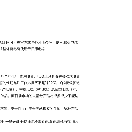
源线,同时可在室内或户外环境条件下使用.根据电缆
般轻型橡套电缆使用于日用电器
0/750V以下家用电器、电动工具和各种移动式电器
的长期允许工作温度应不超过60℃。Y代表橡胶绝
c电缆）、中型电缆（yz电缆）及轻型电缆（YQ
为佳品。而目前市场的大部分产品均或多或少不能达
平方不等。安全性：由于全天然橡胶的质地，这种产品
 一般来讲,包括通用橡套软电缆,电焊机电缆,潜水