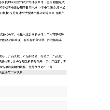
源线,同时可在室内或户外环境条件下使用.根据电缆
轻型橡套电缆使用于日用电器,小型电动设备,要求柔
口机械,探照灯,家业大型水力排灌站等场合.这类产
标准代号等。电线电缆是国家进行生产许可证管理
，有的标签内容缺项，有的有明显错误。如规格错误、
面积，产品长度，产品制造者，检验员，产品生产
仔细检查，常会发现无检验员代号，无生产口期，无
报告单和实物的规格、型号往往对不上号。
表直接与厂家联系：