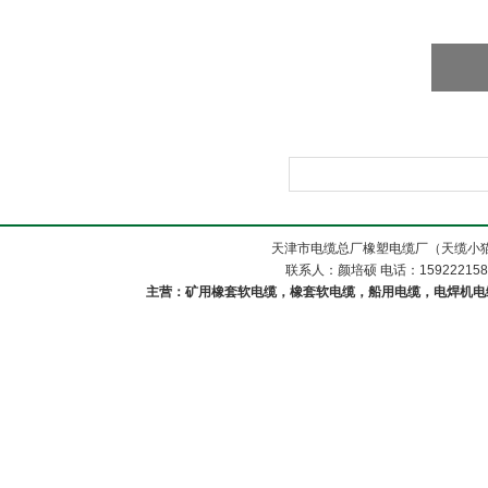
天津市电缆总厂橡塑电缆厂（天缆小猫
联系人：颜培硕 电话：1592221588
主营：矿用橡套软电缆，橡套软电缆，船用电缆，电焊机电