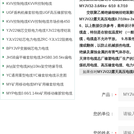
KVV控制电缆KVVR控制电缆
MYJV32-3.6/6kv 6/10 8.7/10
UGF盾构机橡套软电缆UGF高压橡胶软电
交联聚乙烯绝缘细钢丝铠装聚氯
MYJV22露天高压电缆8.7/10kv-3
缆
KVV控制电缆KVV控制电缆市场价格450
6、以上数据仅供参考，最终设计
YJV22铜芯交联电力电缆YJV22地埋铠装
缆盘，特别是在较低温度时 （一般
缆，电缆盘不允许平放。 9.吊
电源电缆
YJLV22铝芯电力电缆ZRC-YJLV22阻燃电
撞或翻倒，以防止机械损伤电缆。 
力电缆
BPYJVP变频铜芯电力电缆
绝缘及腐蚀金属的有害气体存在
JHSB扁平橡套软电缆JHSB0.3/0.5kv扁电
天津市电缆总厂橡塑电缆厂生产的
煤机用电缆、高压橡套电缆、电力
缆
jklyj架空电缆jklyj10kv架空绝缘导线
如果你对
MYJV22露天高压电缆8.
YC通用重型电缆YC橡套软电缆示意图
MY矿用移动电缆MY矿用橡套软电缆
MYP电缆0.66/1.14kv矿用移动橡胶软电缆
产品：
您的单位：
您的姓名：