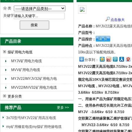
分 类
关键字
点击放大
天津市电缆总厂橡塑电缆厂（天缆小猫集团）
产品名称：
MYJV22露天高压电缆8.7
产品型号：
产品报价：
产品目录
产品特点：
MYJV22露天高压电缆
煤矿用电力电缆
10kv及以下输配电线路。
分享到：
MYJV矿用电力电缆
MYJV22露天高压电缆8.7/10kv-3
MVV矿用电力电缆
MYJV22露天高压电缆8.7/10kv-3
MYJV22/MYJV32矿用电力电
额定电压10KV及铜芯固定敷设交联
缆
MYJV电缆，MYJV22电缆，M
MVV22/MVV32矿用电力电缆
3.6/6kv 6/10kv 8.7/10kv
更多分类
一、用途本产品为煤矿用额定电压
二、使用条件线芯长期允许工作温度
推荐产品
更多 >>
MYJV -3.6/6kv 6/10 8.7/10
3x70型号MYJV22矿用高压电缆
交联聚乙烯绝缘聚氯乙烯护套煤矿
MYJV22-3.6/6kv 6/10 8.7/10
my矿用橡套电缆my煤矿用绝缘电缆
交联聚乙烯绝缘钢带铠装聚氯乙烯