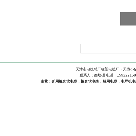
天津市电缆总厂橡塑电缆厂（天缆小猫
联系人：颜培硕 电话：1592221588
主营：矿用橡套软电缆，橡套软电缆，船用电缆，电焊机电