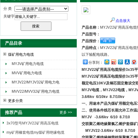
分 类
关键字
点击放大
天津市电缆总厂橡塑电缆厂（天缆小猫集团）
产品名称：
MYJV22矿用高压电缆
产品型号：
产品报价：
产品目录
产品特点：
MYJV22矿用高压电缆
煤矿用电力电缆
以下输配电线路。
分享到：
MYJV矿用电力电缆
MYJV22矿用高压电缆报价3x35
MVV矿用电力电缆
MYJV22矿用高压电缆报价3x35
MYJV22/MYJV32矿用电力电
额定电压10KV及铜芯固定敷设交联
缆
MYJV电缆，MYJV22电缆，M
MVV22/MVV32矿用电力电缆
3.6/6kv 6/10kv 8.7/10kv
更多分类
一、用途本产品为煤矿用额定电压
二、使用条件线芯长期允许工作温度
推荐产品
更多 >>
MYJV -3.6/6kv 6/10 8.7/10
3x70型号MYJV22矿用高压电缆
交联聚乙烯绝缘聚氯乙烯护套煤矿
MYJV22-3.6/6kv 6/10 8.7/10
my矿用橡套电缆my煤矿用绝缘电缆
交联聚乙烯绝缘钢带铠装聚氯乙烯