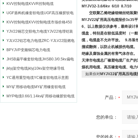
KVV控制电缆KVVR控制电缆
MYJV32-3.6/6kv 6/10 8.7/10
UGF盾构机橡套软电缆UGF高压橡胶软电
交联聚乙烯绝缘细钢丝铠装聚氯
MYJV22矿用高压电缆报价3x35
缆
KVV控制电缆KVV控制电缆市场价格450
6、以上数据仅供参考，最终设计
YJV22铜芯交联电力电缆YJV22地埋铠装
缆盘，特别是在较低温度时 （一般
缆，电缆盘不允许平放。 9.吊
电源电缆
YJLV22铝芯电力电缆ZRC-YJLV22阻燃电
撞或翻倒，以防止机械损伤电缆。 
力电缆
BPYJVP变频铜芯电力电缆
绝缘及腐蚀金属的有害气体存在
JHSB扁平橡套软电缆JHSB0.3/0.5kv扁电
天津市电缆总厂橡塑电缆厂生产的
煤机用电缆、高压橡套电缆、电力
缆
jklyj架空电缆jklyj10kv架空绝缘导线
如果你对
MYJV22矿用高压电缆
YC通用重型电缆YC橡套软电缆示意图
MY矿用移动电缆MY矿用橡套软电缆
MYP电缆0.66/1.14kv矿用移动橡胶软电缆
产品：
您的单位：
您的姓名：