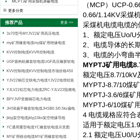
MCPTJ矿用采煤机屏蔽电缆
（MCP）UCP-0
更多分类
0.66/1.14K
推荐产品
更多 >>
采煤机电缆电缆的
1、额定电压Uo/U分别
3x70型号MYJV22矿用高压电缆
my矿用橡套电缆my煤矿用绝缘电缆
2、电缆导体的长
KVV控制电缆KVVR控制电缆
3、电缆的小弯曲
UGF盾构机橡套软电缆UGF高压橡胶软电
MYPTJ矿用电缆8
缆
KVV控制电缆KVV控制电缆市场价格450
额定电压8.7/1
YJV22铜芯交联电力电缆YJV22地埋铠装
MYPTJ-8.7/
电源电缆
YJLV22铝芯电力电缆ZRC-YJLV22阻燃电
MYPTJ-3.6/
力电缆
BPYJVP变频铜芯电力电缆
MYPTJ-6/1
JHSB扁平橡套软电缆JHSB0.3/0.5kv扁电
4 电缆规格应符合
缆
jklyj架空电缆jklyj10kv架空绝缘导线
适用于额定电压1.
YC通用重型电缆YC橡套软电缆示意图
2.1 额定电压U0/U分
MY矿用移动电缆MY矿用橡套软电缆