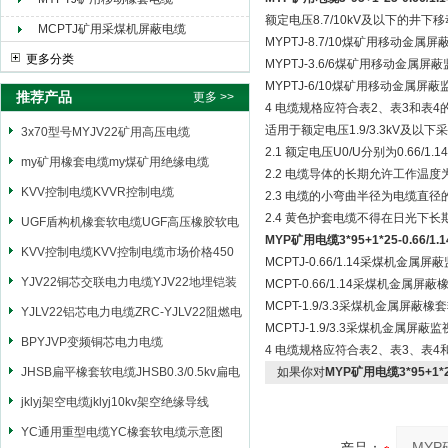
额定电压8.7/10kV及以下的井
MCPTJ矿用采煤机屏蔽电缆
MYPTJ-8.7/10煤矿用移动金
更多分类
MYPTJ-3.6/6煤矿用移动金属
MYPTJ-6/10煤矿用移动金属屏
推荐产品
更多 >>
4 电缆规格应符合表2、表3和表4
适用于额定电压1.9/3.3kV及
3x70型号MYJV22矿用高压电缆
2.1 额定电压U0/U分别为0.66/1.14
my矿用橡套电缆my煤矿用绝缘电缆
2.2 电缆导体的长期允许工作温度
KVV控制电缆KVVR控制电缆
2.3 电缆的小弯曲半径为电缆直径
2.4 黄色护套电缆不得在日光下长
UGF盾构机橡套软电缆UGF高压橡胶软电
MYP矿用电缆3*95+1*25-0.66/1.
缆
KVV控制电缆KVV控制电缆市场价格450
MCPTJ-0.66/1.14采煤机金
YJV22铜芯交联电力电缆YJV22地埋铠装
MCPT-0.66/1.14采煤机金属
MCPT-1.9/3.3采煤机金属屏
电源电缆
YJLV22铝芯电力电缆ZRC-YJLV22阻燃电
MCPTJ-1.9/3.3采煤机金属
力电缆
BPYJVP变频铜芯电力电缆
4 电缆规格应符合表2、表3、表4
JHSB扁平橡套软电缆JHSB0.3/0.5kv扁电
如果你对
MYP矿用电缆3*95+1*25
缆
jklyj架空电缆jklyj10kv架空绝缘导线
YC通用重型电缆YC橡套软电缆示意图