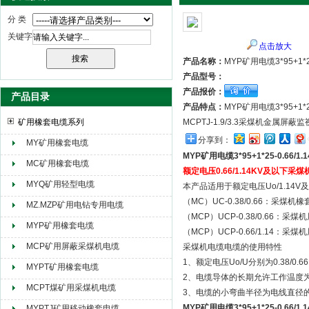
分 类
关键字
点击放大
天津市电缆总厂橡塑电缆厂（天缆小猫集团）
产品名称：
MYP矿用电缆3*95+1*25
产品型号：
产品报价：
产品目录
产品特点：
MYP矿用电缆3*95+1*25
矿用橡套电缆系列
MCPTJ-1.9/3.3采煤机金属屏
分享到：
MY矿用橡套电缆
MYP矿用电缆3*95+1*25-0.66/1.
MC矿用橡套电缆
额定电压0.66/1.14KV及以下采煤机
MYQ矿用轻型电缆
本产品适用于额定电压Uo/1.1
（MC）UC-0.38/0.66：采煤
MZ.MZP矿用电钻专用电缆
（MCP）UCP-0.38/0.66：
MYP矿用橡套电缆
（MCP）UCP-0.66/1.14：
MCP矿用屏蔽采煤机电缆
采煤机电缆电缆的使用特性
1、额定电压Uo/U分别为0.38/0.66K
MYPT矿用橡套电缆
2、电缆导体的长期允许工作温度为
MCPT煤矿用采煤机电缆
3、电缆的小弯曲半径为电线直径
MYP矿用电缆3*95+1*25-0.66/1.
MYPTJ矿用移动橡套电缆