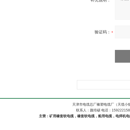
补充说明：
验证码：
天津市电缆总厂橡塑电缆厂（天缆小猫
联系人：颜培硕 电话：1592221588
主营：矿用橡套软电缆，橡套软电缆，船用电缆，电焊机电