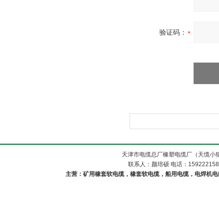
验证码：
天津市电缆总厂橡塑电缆厂（天缆小猫
联系人：颜培硕 电话：1592221588
主营：矿用橡套软电缆，橡套软电缆，船用电缆，电焊机电