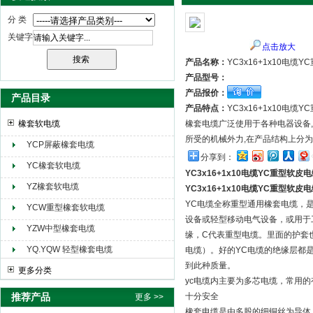
分 类
关键字
点击放大
天津市电缆总厂橡塑电缆厂（天缆小猫集团）
产品名称：
YC3x16+1x10电缆
产品型号：
产品报价：
产品目录
产品特点：
YC3x16+1x10电缆
橡套软电缆
橡套电缆广泛使用于各种电器设备,
所受的机械外力,在产品结构上分为
YCP屏蔽橡套电缆
分享到：
YC橡套软电缆
YC3x16+1x10电缆YC重型软皮
YZ橡套软电缆
YC3x16+1x10电缆YC重型软皮
YC电缆全称重型通用橡套电缆，是
YCW重型橡套软电缆
设备或轻型移动电气设备，或用于
YZW中型橡套电缆
缘，C代表重型电缆。里面的护套
YQ.YQW 轻型橡套电缆
电缆）。好的YC电缆的绝缘层都
到此种质量。
更多分类
yc电缆内主要为多芯电缆，常用的
推荐产品
十分安全
更多 >>
橡套电缆是由多股的细铜丝为导体,