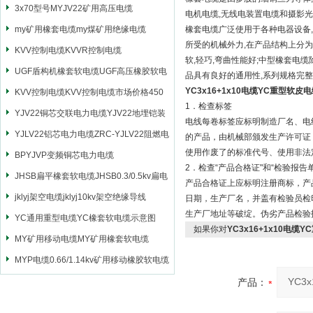
3x70型号MYJV22矿用高压电缆
电机电缆,无线电装置电缆和摄影光
my矿用橡套电缆my煤矿用绝缘电缆
橡套电缆广泛使用于各种电器设备,
所受的机械外力,在产品结构上分为
KVV控制电缆KVVR控制电缆
软,轻巧,弯曲性能好;中型橡套电
UGF盾构机橡套软电缆UGF高压橡胶软电
品具有良好的通用性,系列规格完整
YC3x16+1x10电缆YC重型软皮
缆
KVV控制电缆KVV控制电缆市场价格450
1．检查标签
YJV22铜芯交联电力电缆YJV22地埋铠装
电线每卷标签应标明制造厂名、电
电源电缆
YJLV22铝芯电力电缆ZRC-YJLV22阻燃电
的产品，由机械部颁发生产许可证
使用作废了的标准代号、使用非法
力电缆
BPYJVP变频铜芯电力电缆
2．检查“产品合格证"和“检验报告单
JHSB扁平橡套软电缆JHSB0.3/0.5kv扁电
产品合格证上应标明注册商标，产
缆
jklyj架空电缆jklyj10kv架空绝缘导线
日期，生产厂名，并盖有检验员检
生产厂地址等破绽。伪劣产品检验
YC通用重型电缆YC橡套软电缆示意图
如果你对
YC3x16+1x10电缆
MY矿用移动电缆MY矿用橡套软电缆
MYP电缆0.66/1.14kv矿用移动橡胶软电缆
产品：