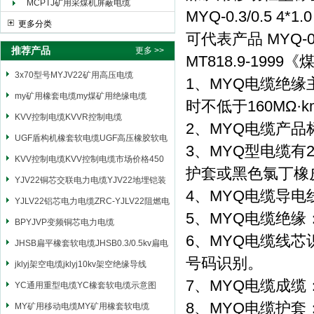
MCPTJ矿用采煤机屏蔽电缆
MYQ-0.3/0.5 4*1.0
更多分类
可代表产品 MYQ-0.3/
推荐产品
更多 >>
MT818.9-19
3x70型号MYJV22矿用高压电缆
1、MYQ电缆绝
my矿用橡套电缆my煤矿用绝缘电缆
时不低于160MΩ·k
KVV控制电缆KVVR控制电缆
2、MYQ电缆产品标准
UGF盾构机橡套软电缆UGF高压橡胶软电
3、MYQ型电缆有
缆
KVV控制电缆KVV控制电缆市场价格450
护套或黑色氯丁橡
YJV22铜芯交联电力电缆YJV22地埋铠装
4、MYQ电缆导电线
电源电缆
YJLV22铝芯电力电缆ZRC-YJLV22阻燃电
5、MYQ电缆绝缘：采
力电缆
BPYJVP变频铜芯电力电缆
6、MYQ电缆线
JHSB扁平橡套软电缆JHSB0.3/0.5kv扁电
号码识别。
缆
jklyj架空电缆jklyj10kv架空绝缘导线
7、MYQ电缆成
YC通用重型电缆YC橡套软电缆示意图
8、MYQ电缆护套：采
MY矿用移动电缆MY矿用橡套软电缆