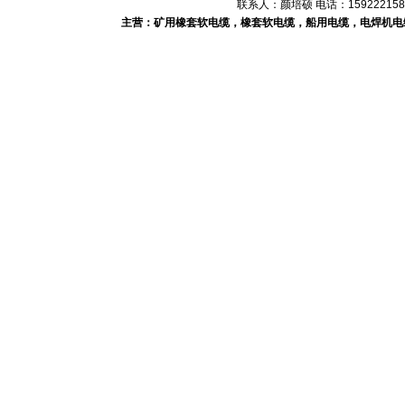
联系人：颜培硕 电话：1592221588
主营：矿用橡套软电缆，橡套软电缆，船用电缆，电焊机电