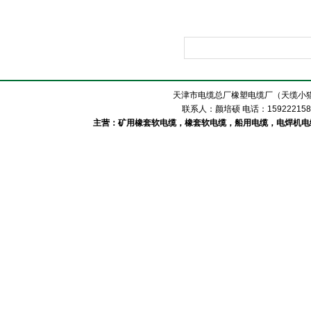
天津市电缆总厂橡塑电缆厂（天缆小猫
联系人：颜培硕 电话：1592221588
主营：矿用橡套软电缆，橡套软电缆，船用电缆，电焊机电