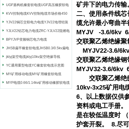
矿井下的电力传输
UGF盾构机橡套软电缆UGF高压橡胶软电
二、使用条件线芯
缆
KVV控制电缆KVV控制电缆市场价格450
缆允许最小弯曲半径
YJV22铜芯交联电力电缆YJV22地埋铠装
MYJV -3.6/6kv 6/
电源电缆
YJLV22铝芯电力电缆ZRC-YJLV22阻燃电
力电缆
BPYJVP变频铜芯电力电缆
交联聚乙烯绝缘聚
JHSB扁平橡套软电缆JHSB0.3/0.5kv扁电
MYJV22-3.6/6kv 
缆
jklyj架空电缆jklyj10kv架空绝缘导线
交联聚乙烯绝缘钢
YC通用重型电缆YC橡套软电缆示意图
MYJV32-3.6/6kv 6
MY矿用移动电缆MY矿用橡套软电缆
交联聚乙烯绝缘
MYP电缆0.66/1.14kv矿用移动橡胶软电缆
10kv-3x25矿用
6、以上数据仅供
资料或电工手册。
是在较低温度时 
护套开裂。 8.