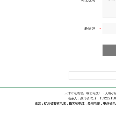
补充说明：
验证码：
天津市电缆总厂橡塑电缆厂（天缆小猫
联系人：颜培硕 电话：1592221588
主营：矿用橡套软电缆，橡套软电缆，船用电缆，电焊机电