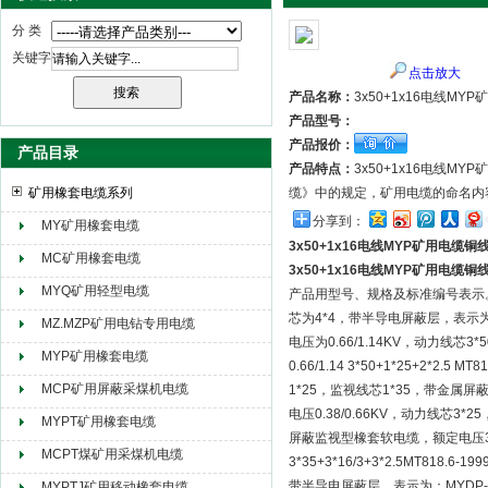
分 类
关键字
点击放大
天津市电缆总厂橡塑电缆厂（天缆小猫集团）
产品名称：
3x50+1x16电线MY
产品型号：
产品报价：
产品目录
产品特点：
3x50+1x16电线
矿用橡套电缆系列
缆》中的规定，矿用电缆的命名内
分享到：
MY矿用橡套电缆
3x50+1x16电线MYP矿用电缆铜
MC矿用橡套电缆
3x50+1x16电线MYP矿用电缆铜
MYQ矿用轻型电缆
产品用型号、规格及标准编号表示。如
芯为4*4，带半导电屏蔽层，表示为：MC
MZ.MZP矿用电钻专用电缆
电压为0.66/1.14KV，动力线
MYP矿用橡套电缆
0.66/1.14 3*50+1*25+2*
MCP矿用屏蔽采煤机电缆
1*25，监视线芯1*35，带金属屏蔽层，
电压0.38/0.66KV，动力线芯3*25
MYPT矿用橡套电缆
屏蔽监视型橡套软电缆，额定电压3.6/
MCPT煤矿用采煤机电缆
3*35+3*16/3+3*2.5MT8
带半导电屏蔽层，表示为：MYDP-3.6
MYPTJ矿用移动橡套电缆