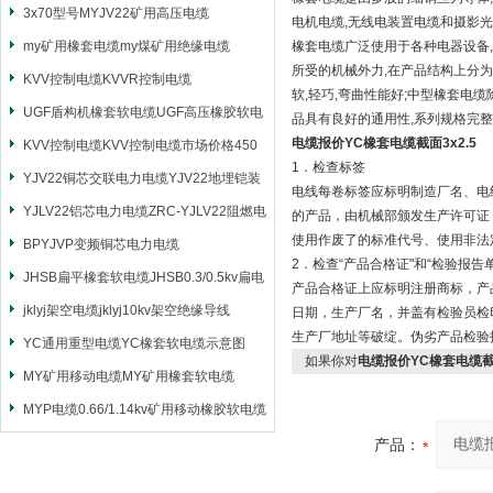
3x70型号MYJV22矿用高压电缆
电机电缆,无线电装置电缆和摄影光
my矿用橡套电缆my煤矿用绝缘电缆
橡套电缆广泛使用于各种电器设备,
所受的机械外力,在产品结构上分为
KVV控制电缆KVVR控制电缆
软,轻巧,弯曲性能好;中型橡套电
UGF盾构机橡套软电缆UGF高压橡胶软电
品具有良好的通用性,系列规格完整
电缆报价YC橡套电缆截面3x2.5
缆
KVV控制电缆KVV控制电缆市场价格450
1．检查标签
YJV22铜芯交联电力电缆YJV22地埋铠装
电线每卷标签应标明制造厂名、电
电源电缆
YJLV22铝芯电力电缆ZRC-YJLV22阻燃电
的产品，由机械部颁发生产许可证
使用作废了的标准代号、使用非法
力电缆
BPYJVP变频铜芯电力电缆
2．检查“产品合格证"和“检验报告单
JHSB扁平橡套软电缆JHSB0.3/0.5kv扁电
产品合格证上应标明注册商标，产
缆
jklyj架空电缆jklyj10kv架空绝缘导线
日期，生产厂名，并盖有检验员检
生产厂地址等破绽。伪劣产品检验
YC通用重型电缆YC橡套软电缆示意图
如果你对
电缆报价YC橡套电缆截面
MY矿用移动电缆MY矿用橡套软电缆
MYP电缆0.66/1.14kv矿用移动橡胶软电缆
产品：