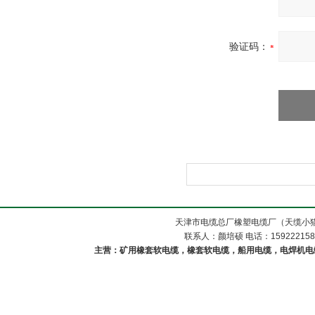
验证码：
天津市电缆总厂橡塑电缆厂（天缆小猫
联系人：颜培硕 电话：1592221588
主营：矿用橡套软电缆，橡套软电缆，船用电缆，电焊机电