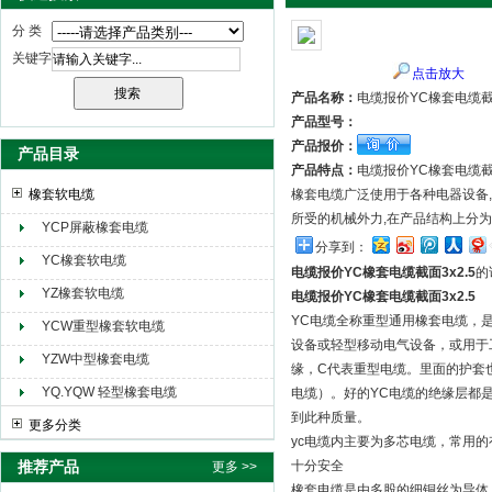
分 类
关键字
点击放大
天津市电缆总厂橡塑电缆厂（天缆小猫集团）
产品名称：
电缆报价YC橡套电缆截面
产品型号：
产品报价：
产品目录
产品特点：
电缆报价YC橡套电缆截面
橡套软电缆
橡套电缆广泛使用于各种电器设备,
所受的机械外力,在产品结构上分为
YCP屏蔽橡套电缆
分享到：
YC橡套软电缆
电缆报价YC橡套电缆截面3x2.5
的
YZ橡套软电缆
电缆报价YC橡套电缆截面3x2.5
YC电缆全称重型通用橡套电缆，是
YCW重型橡套软电缆
设备或轻型移动电气设备，或用于
YZW中型橡套电缆
缘，C代表重型电缆。里面的护套
YQ.YQW 轻型橡套电缆
电缆）。好的YC电缆的绝缘层都
到此种质量。
更多分类
yc电缆内主要为多芯电缆，常用的
推荐产品
十分安全
更多 >>
橡套电缆是由多股的细铜丝为导体,