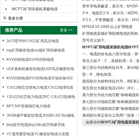
带半导电屏蔽层，表示为：MYDP-3.6
MCPTJ矿用采煤机屏蔽电缆
3*4，地线芯1*4，表示为：MZPE-0
更多分类
3*2.5，不带屏蔽层，表示为：MYQ-0
MT818.10-1999 以上矿用电缆
推荐产品
更多 >>
矿用电缆是煤矿用阻燃电缆的简称
型号含义如下。
3x70型号MYJV22矿用高压电缆
MYPTJ矿用电缆采煤机电缆MYP
my矿用橡套电缆my煤矿用绝缘电缆
一、电缆的命名由八部分组成：第
KVV控制电缆KVVR控制电缆
母含义如下：C，采煤机用；D，
第三部分为结构特征代号，表示电
UGF盾构机橡套软电缆UGF高压橡胶软电
型；R，绕包加强。
缆
KVV控制电缆KVV控制电缆市场价格450
第四部分为材料特征代号，用E表
YJV22铜芯交联电力电缆YJV22地埋铠装
第五部分为额定电压U0/U（KV）
第六部分为动力线芯数*标称截面
电源电缆
YJLV22铝芯电力电缆ZRC-YJLV22阻燃电
第七部分为地线芯数*标称截面积
力电缆
BPYJVP变频铜芯电力电缆
第八部分为辅助线芯数*标称截面
JHSB扁平橡套软电缆JHSB0.3/0.5kv扁电
第四部分第五部分之间用“-"连接
如果你对
MYPTJ矿用电缆采煤
缆
jklyj架空电缆jklyj10kv架空绝缘导线
YC通用重型电缆YC橡套软电缆示意图