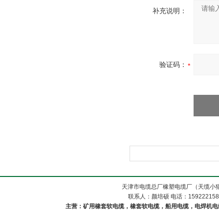
补充说明：
验证码：
天津市电缆总厂橡塑电缆厂（天缆小猫
联系人：颜培硕 电话：1592221588
主营：矿用橡套软电缆，橡套软电缆，船用电缆，电焊机电