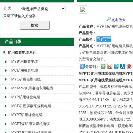
分 类
关键字
点击放大
天津市电缆总厂橡塑电缆厂（天缆小猫集团）
产品名称：
MYPTJ矿用电缆采煤机
产品型号：
产品报价：
产品目录
产品特点：
MYPTJ矿用电缆采煤机
矿用橡套电缆系列
；矿用电缆是煤矿用阻燃电缆的简
的型号含义如下。
MY矿用橡套电缆
分享到：
MC矿用橡套电缆
MYPTJ矿用电缆采煤机电缆MYP
MYQ矿用轻型电缆
MYPTJ矿用电缆采煤机电缆MYP
产品用型号、规格及标准编号表示。如
MZ.MZP矿用电钻专用电缆
芯为4*4，带半导电屏蔽层，表示为：MC
MYP矿用橡套电缆
电压为0.66/1.14KV，动力线
MCP矿用屏蔽采煤机电缆
0.66/1.14 3*50+1*25+2*
1*25，监视线芯1*35，带金属屏蔽层，
MYPT矿用橡套电缆
电压0.38/0.66KV，动力线芯3*25
MCPT煤矿用采煤机电缆
屏蔽监视型橡套软电缆，额定电压3.6/
3*35+3*16/3+3*2.5MT8
MYPTJ矿用移动橡套电缆