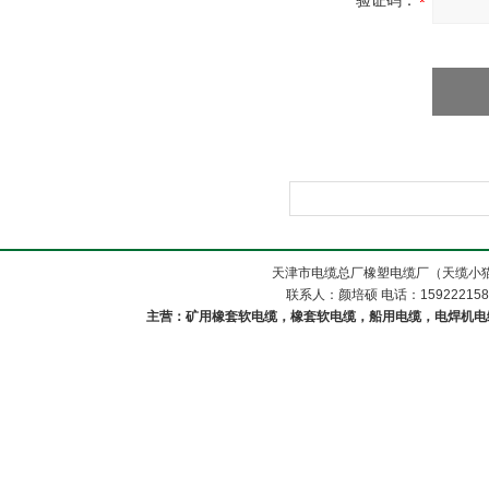
验证码：
天津市电缆总厂橡塑电缆厂（天缆小猫
联系人：颜培硕 电话：1592221588
主营：矿用橡套软电缆，橡套软电缆，船用电缆，电焊机电