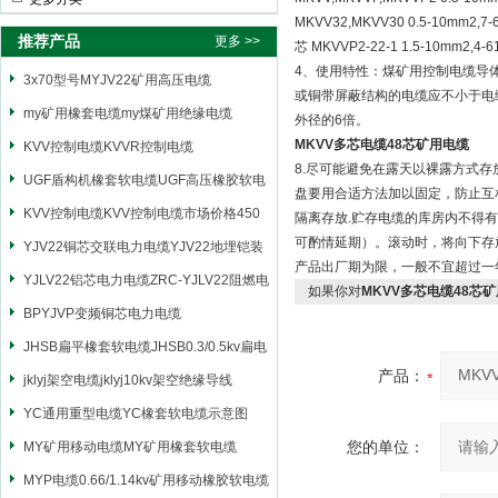
MKVV32,MKVV30 0.5-10mm2,7-
推荐产品
更多 >>
芯 MKVVP2-22-1 1.5-10mm
4、使用特性：煤矿用控制电缆导
3x70型号MYJV22矿用高压电缆
或铜带屏蔽结构的电缆应不小于电
my矿用橡套电缆my煤矿用绝缘电缆
外径的6倍。
MKVV多芯电缆48芯矿用电缆
KVV控制电缆KVVR控制电缆
8.尽可能避免在露天以裸露方式
UGF盾构机橡套软电缆UGF高压橡胶软电
盘要用合适方法加以固定，防止互相
缆
KVV控制电缆KVV控制电缆市场价格450
隔离存放.贮存电缆的库房内不得有
可酌情延期）。滚动时，将向下存
YJV22铜芯交联电力电缆YJV22地埋铠装
产品出厂期为限，一般不宜超过一
电源电缆
YJLV22铝芯电力电缆ZRC-YJLV22阻燃电
如果你对
MKVV多芯电缆48芯
力电缆
BPYJVP变频铜芯电力电缆
JHSB扁平橡套软电缆JHSB0.3/0.5kv扁电
产品：
缆
jklyj架空电缆jklyj10kv架空绝缘导线
YC通用重型电缆YC橡套软电缆示意图
您的单位：
MY矿用移动电缆MY矿用橡套软电缆
MYP电缆0.66/1.14kv矿用移动橡胶软电缆