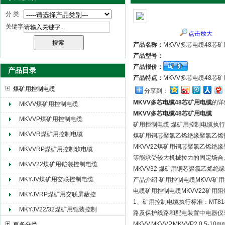
分 类
关键字
点击放大
天津市电缆总厂橡塑电缆厂（天缆小猫集团）
产品名称：
MKVV多芯电缆48芯
产品型号：
产品报价：
产品目录
产品特点：
MKVV多芯电缆48
煤矿用控制电缆
分享到：
MKVV多芯电缆48芯矿用电缆
的详
MKVV煤矿用控制电缆
MKVV多芯电缆48芯矿用电缆
MKVVP煤矿用控制电缆
矿用控制电缆 煤矿用控制电缆执行标准:
MKVVR煤矿用控制电缆
煤矿用铜芯聚氯乙烯绝缘聚氯乙烯护套
MKVV22煤矿用铜芯聚氯乙烯绝缘
MKVVRP煤矿用控制软电缆
等能承受较大机械拉力的固定场合
MKVV22煤矿用铠装控制电缆
MKVV32 煤矿用铜芯聚氯乙烯绝缘
MKYJV煤矿用交联控制电缆
产品介绍-矿用控制电缆MKVV矿用
电缆矿用控制电缆MKVV22矿用阻燃控
MKYJVRP煤矿用交联屏蔽控
1、矿用控制电缆执行标准：MT818
制电缆
MKYJV22/32煤矿用铠装控制
路及保护线路和配电装置中电器仪表
电缆
MKVV,MKVVP,MKVVP2 0.5-
更多分类