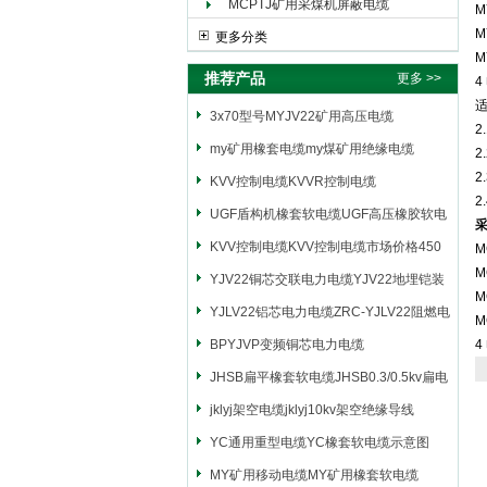
MCPTJ矿用采煤机屏蔽电缆
M
M
更多分类
M
推荐产品
更多 >>
4
适
3x70型号MYJV22矿用高压电缆
2
my矿用橡套电缆my煤矿用绝缘电缆
2
2
KVV控制电缆KVVR控制电缆
2
UGF盾构机橡套软电缆UGF高压橡胶软电
缆
KVV控制电缆KVV控制电缆市场价格450
M
M
YJV22铜芯交联电力电缆YJV22地埋铠装
M
电源电缆
YJLV22铝芯电力电缆ZRC-YJLV22阻燃电
M
力电缆
BPYJVP变频铜芯电力电缆
4
JHSB扁平橡套软电缆JHSB0.3/0.5kv扁电
缆
jklyj架空电缆jklyj10kv架空绝缘导线
YC通用重型电缆YC橡套软电缆示意图
MY矿用移动电缆MY矿用橡套软电缆