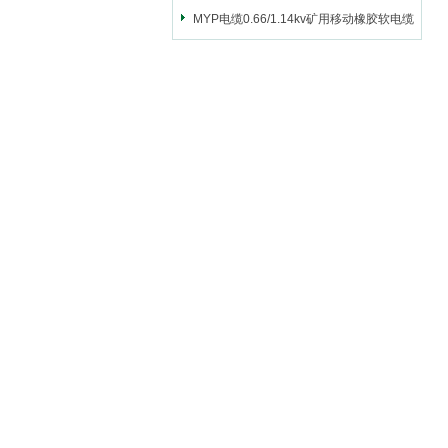
MYP电缆0.66/1.14kv矿用移动橡胶软电缆