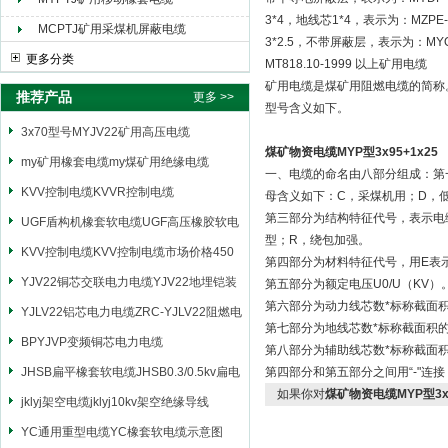
3*4，地线芯1*4，表示为：MZPE-0
MCPTJ矿用采煤机屏蔽电缆
3*2.5，不带屏蔽层，表示为：MYQ-0
更多分类
MT818.10-1999 以上矿用电缆
矿用电缆是煤矿用阻燃电缆的简称
推荐产品
更多 >>
型号含义如下。
3x70型号MYJV22矿用高压电缆
煤矿物资电缆MYP型3x95+1x25
my矿用橡套电缆my煤矿用绝缘电缆
一、电缆的命名由八部分组成：第
KVV控制电缆KVVR控制电缆
母含义如下：C，采煤机用；D，
第三部分为结构特征代号，表示电
UGF盾构机橡套软电缆UGF高压橡胶软电
型；R，绕包加强。
缆
KVV控制电缆KVV控制电缆市场价格450
第四部分为材料特征代号，用E表
YJV22铜芯交联电力电缆YJV22地埋铠装
第五部分为额定电压U0/U（KV）
第六部分为动力线芯数*标称截面
电源电缆
YJLV22铝芯电力电缆ZRC-YJLV22阻燃电
第七部分为地线芯数*标称截面积
力电缆
BPYJVP变频铜芯电力电缆
第八部分为辅助线芯数*标称截面
JHSB扁平橡套软电缆JHSB0.3/0.5kv扁电
第四部分和第五部分之间用“-"连
如果你对
煤矿物资电缆MYP型3x9
缆
jklyj架空电缆jklyj10kv架空绝缘导线
YC通用重型电缆YC橡套软电缆示意图