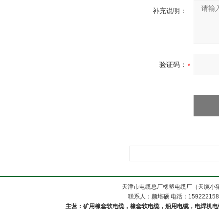
补充说明：
验证码：
天津市电缆总厂橡塑电缆厂（天缆小猫
联系人：颜培硕 电话：1592221588
主营：矿用橡套软电缆，橡套软电缆，船用电缆，电焊机电