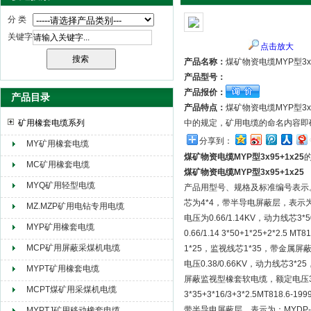
分 类
关键字
点击放大
天津市电缆总厂橡塑电缆厂（天缆小猫集团）
产品名称：
煤矿物资电缆MYP型3x9
产品型号：
产品报价：
产品目录
产品特点：
煤矿物资电缆MYP型3
矿用橡套电缆系列
中的规定，矿用电缆的命名内容即
分享到：
MY矿用橡套电缆
煤矿物资电缆MYP型3x95+1x25
MC矿用橡套电缆
煤矿物资电缆MYP型3x95+1x25
MYQ矿用轻型电缆
产品用型号、规格及标准编号表示。如
芯为4*4，带半导电屏蔽层，表示为：MC
MZ.MZP矿用电钻专用电缆
电压为0.66/1.14KV，动力线
MYP矿用橡套电缆
0.66/1.14 3*50+1*25+2*
MCP矿用屏蔽采煤机电缆
1*25，监视线芯1*35，带金属屏蔽层，
电压0.38/0.66KV，动力线芯3*25
MYPT矿用橡套电缆
屏蔽监视型橡套软电缆，额定电压3.6/
MCPT煤矿用采煤机电缆
3*35+3*16/3+3*2.5MT8
带半导电屏蔽层，表示为：MYDP-3.6
MYPTJ矿用移动橡套电缆