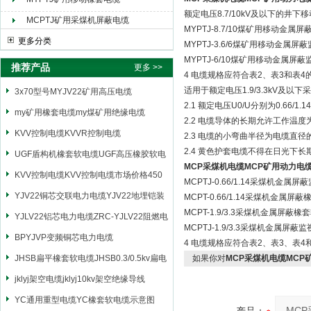
额定电压8.7/10kV及以下的井
MCPTJ矿用采煤机屏蔽电缆
MYPTJ-8.7/10煤矿用移动金
更多分类
MYPTJ-3.6/6煤矿用移动金属
MYPTJ-6/10煤矿用移动金属屏
推荐产品
更多 >>
4 电缆规格应符合表2、表3和表4
适用于额定电压1.9/3.3kV及
3x70型号MYJV22矿用高压电缆
2.1 额定电压U0/U分别为0.66/1.14
my矿用橡套电缆my煤矿用绝缘电缆
2.2 电缆导体的长期允许工作温度
KVV控制电缆KVVR控制电缆
2.3 电缆的小弯曲半径为电缆直径
2.4 黄色护套电缆不得在日光下长
UGF盾构机橡套软电缆UGF高压橡胶软电
MCP采煤机电缆MCP矿用动力电
缆
KVV控制电缆KVV控制电缆市场价格450
MCPTJ-0.66/1.14采煤机金
YJV22铜芯交联电力电缆YJV22地埋铠装
MCPT-0.66/1.14采煤机金属
MCPT-1.9/3.3采煤机金属屏
电源电缆
YJLV22铝芯电力电缆ZRC-YJLV22阻燃电
MCPTJ-1.9/3.3采煤机金属
力电缆
BPYJVP变频铜芯电力电缆
4 电缆规格应符合表2、表3、表4
JHSB扁平橡套软电缆JHSB0.3/0.5kv扁电
如果你对
MCP采煤机电缆MCP
缆
jklyj架空电缆jklyj10kv架空绝缘导线
YC通用重型电缆YC橡套软电缆示意图