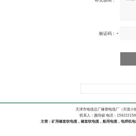
补充说明：
验证码：
天津市电缆总厂橡塑电缆厂（天缆小猫
联系人：颜培硕 电话：1592221588
主营：矿用橡套软电缆，橡套软电缆，船用电缆，电焊机电