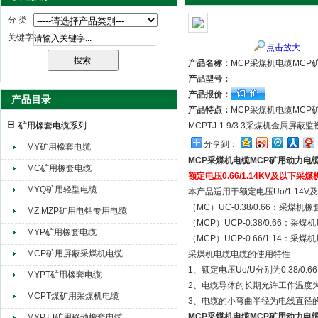
分 类
关键字
点击放大
天津市电缆总厂橡塑电缆厂（天缆小猫集团）
产品名称：
MCP采煤机电缆MCP
产品型号：
产品报价：
产品目录
产品特点：
MCP采煤机电缆MCP
矿用橡套电缆系列
MCPTJ-1.9/3.3采煤机金属屏
分享到：
MY矿用橡套电缆
MCP采煤机电缆MCP矿用动力电
MC矿用橡套电缆
额定电压0.66/1.14KV及以下采煤机
MYQ矿用轻型电缆
本产品适用于额定电压Uo/1.1
（MC）UC-0.38/0.66：采煤
MZ.MZP矿用电钻专用电缆
（MCP）UCP-0.38/0.66：
MYP矿用橡套电缆
（MCP）UCP-0.66/1.14：
MCP矿用屏蔽采煤机电缆
采煤机电缆电缆的使用特性
1、额定电压Uo/U分别为0.38/0.66K
MYPT矿用橡套电缆
2、电缆导体的长期允许工作温度为
MCPT煤矿用采煤机电缆
3、电缆的小弯曲半径为电线直径
MCP采煤机电缆MCP矿用动力电
MYPTJ矿用移动橡套电缆