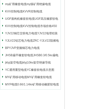
my矿用橡套电缆my煤矿用绝缘电缆
KVV控制电缆KVVR控制电缆
UGF盾构机橡套软电缆UGF高压橡胶软电
缆
KVV控制电缆KVV控制电缆市场价格450
YJV22铜芯交联电力电缆YJV22地埋铠装
电源电缆
YJLV22铝芯电力电缆ZRC-YJLV22阻燃电
力电缆
BPYJVP变频铜芯电力电缆
JHSB扁平橡套软电缆JHSB0.3/0.5kv扁电
缆
jklyj架空电缆jklyj10kv架空绝缘导线
YC通用重型电缆YC橡套软电缆示意图
MY矿用移动电缆MY矿用橡套软电缆
MYP电缆0.66/1.14kv矿用移动橡胶软电缆