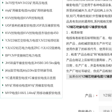
3x70型号MYJV22矿用高压电缆
橡套电缆广泛使用于各种电器设备,
my矿用橡套电缆my煤矿用绝缘电缆
所受的机械外力,在产品结构上分为
软,轻巧,弯曲性能好;中型橡套电
KVV控制电缆KVVR控制电缆
品具有良好的通用性,系列规格完整
UGF盾构机橡套软电缆UGF高压橡胶软电
YZ铜芯绝缘电缆YZ橡胶软电缆
1．检查标签
缆
KVV控制电缆KVV控制电缆市场价格450
电线每卷标签应标明制造厂名、电
YJV22铜芯交联电力电缆YJV22地埋铠装
的产品，由机械部颁发生产许可证
电源电缆
YJLV22铝芯电力电缆ZRC-YJLV22阻燃电
使用作废了的标准代号、使用非法
2．检查“产品合格证"和“检验报告单
力电缆
BPYJVP变频铜芯电力电缆
产品合格证上应标明注册商标，产
JHSB扁平橡套软电缆JHSB0.3/0.5kv扁电
日期，生产厂名，并盖有检验员检
缆
jklyj架空电缆jklyj10kv架空绝缘导线
生产厂地址等破绽。伪劣产品检验
如果你对
YZ铜芯绝缘电缆YZ橡
YC通用重型电缆YC橡套软电缆示意图
MY矿用移动电缆MY矿用橡套软电缆
MYP电缆0.66/1.14kv矿用移动橡胶软电缆
产品：
您的单位：