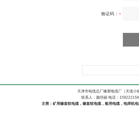
验证码：
天津市电缆总厂橡塑电缆厂（天缆小猫
联系人：颜培硕 电话：1592221588
主营：矿用橡套软电缆，橡套软电缆，船用电缆，电焊机电