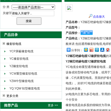
分 类
关键字
点击放大
天津市电缆总厂橡塑电缆厂（天缆小猫集团）
产品名称：
YZ铜芯绝缘电缆YZ橡
产品型号：
产品报价：
产品目录
产品特点：
YZ铜芯绝缘电缆YZ
橡套软电缆
般来讲,包括通用橡套软电缆,电焊
分享到：
YCP屏蔽橡套电缆
YZ铜芯绝缘电缆YZ橡胶软电缆
的
YC橡套软电缆
YZ铜芯绝缘电缆YZ橡胶软电缆
YZ橡套软电缆
YC电缆全称重型通用橡套电缆，是
设备或轻型移动电气设备，或用于
YCW重型橡套软电缆
缘，C代表重型电缆。里面的护套
YZW中型橡套电缆
电缆）。好的YC电缆的绝缘层都
YQ.YQW 轻型橡套电缆
到此种质量。
yc电缆内主要为多芯电缆，常用的
更多分类
十分安全
推荐产品
橡套电缆是由多股的细铜丝为导体,
更多 >>
电机电缆,无线电装置电缆和摄影光