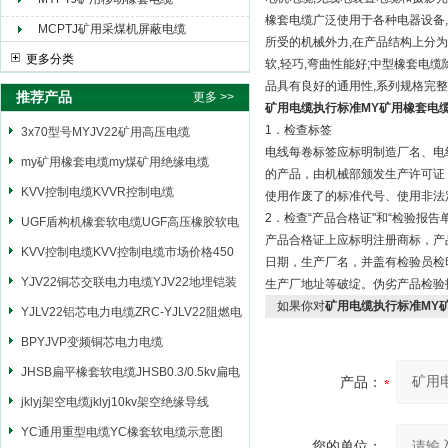
橡套电缆广泛使用于各种电器设备,
MCPTJ矿用采煤机屏蔽电缆
所受的机械外力,在产品结构上分为
更多分类
软,轻巧,弯曲性能好;中型橡套电
品具有良好的通用性,系列规格完整
推荐产品
更多 >>
矿用电缆执行标准MY矿用橡套电
1．检查标签
3x70型号MYJV22矿用高压电缆
电线每卷标签应标明制造厂名、电
my矿用橡套电缆my煤矿用绝缘电缆
的产品，由机械部颁发生产许可证
KVV控制电缆KVVR控制电缆
使用作废了的标准代号、使用非法
2．检查“产品合格证"和“检验报告单
UGF盾构机橡套软电缆UGF高压橡胶软电
产品合格证上应标明注册商标，产
缆
KVV控制电缆KVV控制电缆市场价格450
日期，生产厂名，并盖有检验员检
YJV22铜芯交联电力电缆YJV22地埋铠装
生产厂地址等破绽。伪劣产品检验
如果你对
矿用电缆执行标准MY
电源电缆
YJLV22铝芯电力电缆ZRC-YJLV22阻燃电
力电缆
BPYJVP变频铜芯电力电缆
JHSB扁平橡套软电缆JHSB0.3/0.5kv扁电
产品：
缆
jklyj架空电缆jklyj10kv架空绝缘导线
YC通用重型电缆YC橡套软电缆示意图
您的单位：