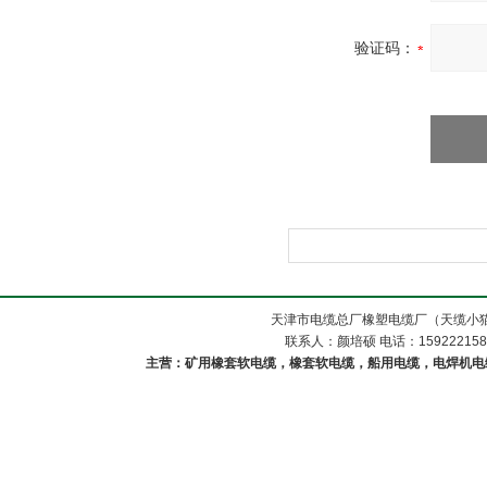
验证码：
天津市电缆总厂橡塑电缆厂（天缆小猫
联系人：颜培硕 电话：1592221588
主营：矿用橡套软电缆，橡套软电缆，船用电缆，电焊机电