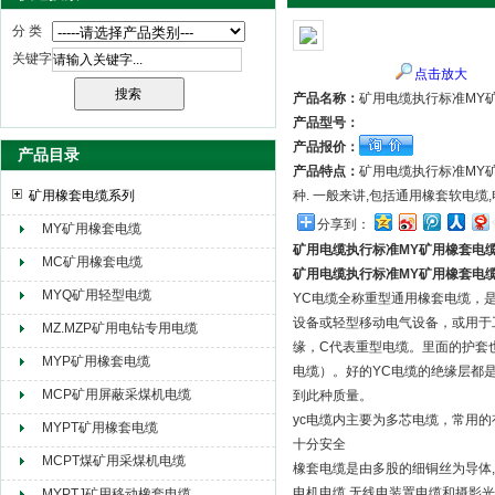
分 类
关键字
点击放大
天津市电缆总厂橡塑电缆厂（天缆小猫集团）
产品名称：
矿用电缆执行标准MY
产品型号：
产品报价：
产品目录
产品特点：
矿用电缆执行标准MY
矿用橡套电缆系列
种. 一般来讲,包括通用橡套软电缆
分享到：
MY矿用橡套电缆
矿用电缆执行标准MY矿用橡套电
MC矿用橡套电缆
矿用电缆执行标准MY矿用橡套电
MYQ矿用轻型电缆
YC电缆全称重型通用橡套电缆，是
设备或轻型移动电气设备，或用于
MZ.MZP矿用电钻专用电缆
缘，C代表重型电缆。里面的护套
MYP矿用橡套电缆
电缆）。好的YC电缆的绝缘层都
MCP矿用屏蔽采煤机电缆
到此种质量。
yc电缆内主要为多芯电缆，常用的
MYPT矿用橡套电缆
十分安全
MCPT煤矿用采煤机电缆
橡套电缆是由多股的细铜丝为导体,
电机电缆,无线电装置电缆和摄影光
MYPTJ矿用移动橡套电缆