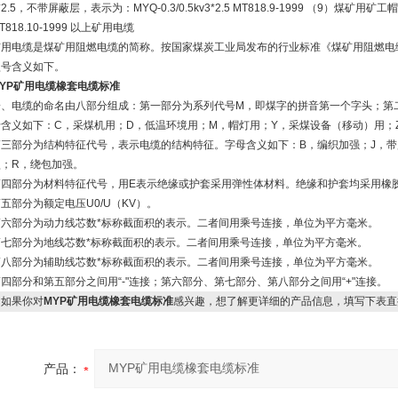
*2.5，不带屏蔽层，表示为：MYQ-0.3/0.5kv3*2.5 MT818.9-1999 （9）煤矿用
T818.10-1999 以上矿用电缆
矿用电缆是煤矿用阻燃电缆的简称。按国家煤炭工业局发布的行业标准《煤矿用阻燃电
型号含义如下。
MYP矿用电缆橡套电缆标准
一、电缆的命名由八部分组成：第一部分为系列代号M，即煤字的拼音第一个字头；第
母含义如下：C，采煤机用；D，低温环境用；M，帽灯用；Y，采煤设备（移动）用；
第三部分为结构特征代号，表示电缆的结构特征。字母含义如下：B，编织加强；J，带
型；R，绕包加强。
第四部分为材料特征代号，用E表示绝缘或护套采用弹性体材料。绝缘和护套均采用橡
五部分为额定电压U0/U（KV）。
第六部分为动力线芯数*标称截面积的表示。二者间用乘号连接，单位为平方毫米。
第七部分为地线芯数*标称截面积的表示。二者间用乘号连接，单位为平方毫米。
第八部分为辅助线芯数*标称截面积的表示。二者间用乘号连接，单位为平方毫米。
四部分和第五部分之间用“-"连接；第六部分、第七部分、第八部分之间用“+"连接。
如果你对
MYP矿用电缆橡套电缆标准
感兴趣，想了解更详细的产品信息，填写下表直
产品：