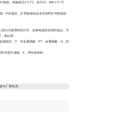
矿工帽灯电线，绝缘线芯2*0.75，表示为：MM 2*0.75
缆》中的规定，矿用电缆的命名内容即矿用电缆的
二部分为使用特性代号，反映电缆所使用的场合。字
Z，电钻用。
监视线芯；P，非金属屏蔽；PT，金属屏蔽；Q，轻
胶时本部分省略。E，弹性体材料。
接与厂家联系：