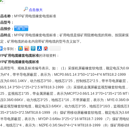
点击放大
产品名称：
MYP矿用电缆橡套电缆标准
产品型号：
产品报价：
产品特点：
MYP矿用电缆橡套电缆标准；矿用电缆是煤矿用阻燃电缆的简称。按国家
规定，矿用电缆的命名内容即矿用电缆的型号含义如下。
分享到：
MYP矿用电缆橡套电缆标准
的详细资料：
MYP矿用电缆橡套电缆标准
品用型号、规格及标准编号表示。如：（1）采煤机屏蔽橡套软电缆，额定电压为0.66/1.
为4*4，带半导电屏蔽层，表示为：MCP0.66/1.14 3*50+1*10+4*4 MT818.
压为0.66/1.14KV，动力线芯3*50，地线芯1*25，控制线芯2*2.5，带半导电屏
.66/1.14 3*50+1*25+2*2.5 MT818.3-1999 （3）采煤机金属屏蔽监视型橡套软
*25，监视线芯1*35，带金属屏蔽层，表示为MCPTJ-0.66/1.14 3*70+1*35+1*35
压0.38/0.66KV，动力线芯3*25，地线芯1*16，不带屏蔽层，表示为：MYE-0.38/0.66 
蔽监视型橡套软电缆，额定电压3.6/6KV，动力线芯3*35，地线芯3*16/3，监视线芯3*
*35+3*16/3+3*2.5MT818.6-1999 （6）煤矿用移动屏蔽橡套软电缆，额定电压为3
半导电屏蔽层，表示为：MYDP-3.6/6kv 3*25+1*16 MT818.7-1999 （7）煤
*4，地线芯1*4，表示为：MZPE-0.3/0.5kv3*4+1*4 MT818.8-1999 （8）煤