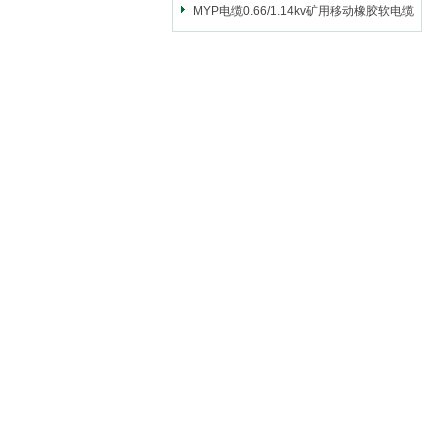
MYP电缆0.66/1.14kv矿用移动橡胶软电缆