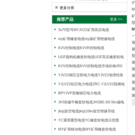
3
更多分类
M
推荐产品
更多 >>
3x70型号MYJV22矿用高压电缆
my矿用橡套电缆my煤矿用绝缘电缆
KVV控制电缆KVVR控制电缆
UGF盾构机橡套软电缆UGF高压橡胶软电
缆
KVV控制电缆KVV控制电缆市场价格450
第
YJV22铜芯交联电力电缆YJV22地埋铠装
电源电缆
YJLV22铝芯电力电缆ZRC-YJLV22阻燃电
力电缆
BPYJVP变频铜芯电力电缆
第
JHSB扁平橡套软电缆JHSB0.3/0.5kv扁电
缆
jklyj架空电缆jklyj10kv架空绝缘导线
YC通用重型电缆YC橡套软电缆示意图
MY矿用移动电缆MY矿用橡套软电缆