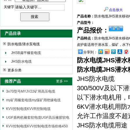
关键字
点击放大
天津市电缆总厂橡塑电缆厂（天缆小猫集团）
产品名称：
防水电缆JHS潜水移动
产品型号：
产品报价：
产品目录
产品特点：
防水电缆JHS潜水移
防水电缆/潜水泵电缆
皮护套适用于潜水泵，煤矿，水下
分享到：
JHSB扁平橡套电缆
防水电缆JHS潜水
JHS防水电缆
防水电缆JHS潜水
更多分类
JHS防水电缆
推荐产品
更多 >>
300/500V及以
3x70型号MYJV22矿用高压电缆
以下潜水电机用，电
my矿用橡套电缆my煤矿用绝缘电缆
6KV潜水电机用防
KVV控制电缆KVVR控制电缆
允许工作温度不超过
UGF盾构机橡套软电缆UGF高压橡胶软电
JHS防水电缆用途
缆
KVV控制电缆KVV控制电缆市场价格450