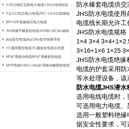
防水橡套电缆供交
YJV22铜芯交联电力电缆YJV22地埋铠装
JHS防水电缆使用
电源电缆
YJLV22铝芯电力电缆ZRC-YJLV22阻燃电
电缆线长期允许工
力电缆
BPYJVP变频铜芯电力电缆
JHS防水电缆规格： 芯
JHSB扁平橡套软电缆JHSB0.3/0.5kv扁电
缆
jklyj架空电缆jklyj10kv架空绝缘导线
1×4 3×4 3×4+1×2.
YC通用重型电缆YC橡套软电缆示意图
3×16+1×6 1×25 3×
MY矿用移动电缆MY矿用橡套软电缆
JHS防水电缆绝
MYP电缆0.66/1.14kv矿用移动橡胶软电缆
电缆的护套采用防
等水处理设备，该
防水电缆JHS潜水
选用电线电缆时，
可选用电力电缆、
选用一般塑料绝缘
据安全性要求，可