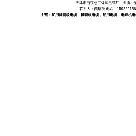
天津市电缆总厂橡塑电缆厂（天缆小猫
联系人：颜培硕 电话：1592221588
主营：矿用橡套软电缆，橡套软电缆，船用电缆，电焊机电