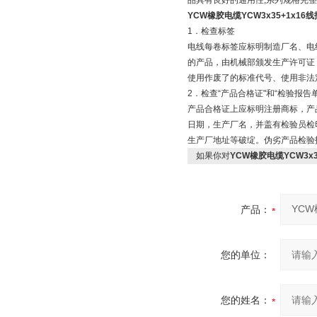
品具有良好的通用性,系列规格完整
YCW橡胶电缆YCW3x35+1x16
1．检查标签
电线每卷标签应标明制造厂名、电
的产品，由机械部颁发生产许可证
使用作废了的标准代号、使用非法
2．检查“产品合格证"和“检验报告单
产品合格证上应标明注册商标，产
日期，生产厂名，并盖有检验员检
生产厂地址等破绽。伪劣产品检验
如果你对
YCW橡胶电缆YCW3x3
产品：
您的单位：
您的姓名：