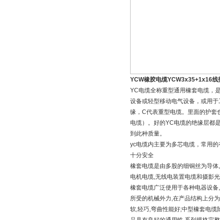
YCW橡胶电缆YCW3x35+1x16
YC电缆全称重型通用橡套电缆，是
设备或轻型移动电气设备，或用于
缘，C代表重型电缆。里面的护套
电缆）。好的YC电缆的绝缘层都
到此种质量。
yc电缆内主要为多芯电缆，常用的
十分安全
橡套电缆是由多股的细铜丝为导体,
电机电缆,无线电装置电缆和摄影光
橡套电缆广泛使用于各种电器设备,
所受的机械外力,在产品结构上分为
软,轻巧,弯曲性能好;中型橡套电