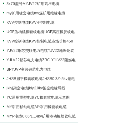
3x70型号MYJV22矿用高压电缆
my矿用橡套电缆my煤矿用绝缘电缆
KVV控制电缆KVVR控制电缆
UGF盾构机橡套软电缆UGF高压橡胶软电
缆
KVV控制电缆KVV控制电缆市场价格450
YJV22铜芯交联电力电缆YJV22地埋铠装
电源电缆
YJLV22铝芯电力电缆ZRC-YJLV22阻燃电
力电缆
BPYJVP变频铜芯电力电缆
JHSB扁平橡套软电缆JHSB0.3/0.5kv扁电
缆
jklyj架空电缆jklyj10kv架空绝缘导线
YC通用重型电缆YC橡套软电缆示意图
MY矿用移动电缆MY矿用橡套软电缆
MYP电缆0.66/1.14kv矿用移动橡胶软电缆