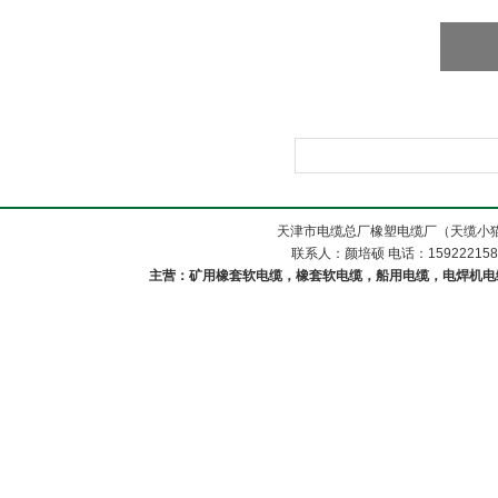
天津市电缆总厂橡塑电缆厂（天缆小猫
联系人：颜培硕 电话：1592221588
主营：矿用橡套软电缆，橡套软电缆，船用电缆，电焊机电