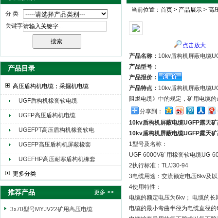
当前位置：
首页
>
产品展示
>
高
分 类
关键字
天津市电缆总厂橡塑电缆厂（天缆小猫集团）
点击放大
产品名称：
10kv盾构机屏蔽电缆
产品型号：
产品目录
产品报价：
高压盾构机电缆；采掘机电缆
产品特点：
10kv盾构机屏蔽电
阻燃电缆》中的规定，矿用电缆的
UGF盾构机橡套软电缆
分享到：
UGFP高压盾构机电缆
10kv盾构机屏蔽电缆UGFP露天
UGEFPT高压盾构机橡套软电
10kv盾构机屏蔽电缆UGFP露天
缆
1型号及名称：
UGEFP高压盾构机屏蔽橡套
UGF-6000V矿用橡套软电缆UG-
软电缆
UGEFHP高压耐寒盾构机橡套
2执行标准：TL/J30-94
软电缆
更多分类
3电缆用途：交流额定电压6kv
4使用特性：
推荐产品
更多 >>
电缆的额定电压为6kv； 电缆的长
电缆的最小弯曲半径为电缆直径的
3x70型号MYJV22矿用高压电缆