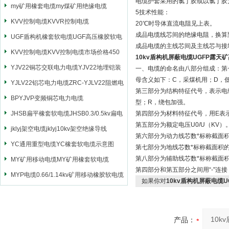
电缆护套采用的氯丁胶或以氯丁胶
my矿用橡套电缆my煤矿用绝缘电缆
5技术性能：
KVV控制电缆KVVR控制电缆
20℃时导体直流电阻见上表。
成品电缆线芯间的绝缘电阻，换算到
UGF盾构机橡套软电缆UGF高压橡胶软电
成品电缆的主线芯间及主线芯与接地
缆
KVV控制电缆KVV控制电缆市场价格450
10kv盾构机屏蔽电缆UGFP露天
YJV22铜芯交联电力电缆YJV22地埋铠装
一、电缆的命名由八部分组成：第
母含义如下：C，采煤机用；D，
电源电缆
YJLV22铝芯电力电缆ZRC-YJLV22阻燃电
第三部分为结构特征代号，表示电
力电缆
BPYJVP变频铜芯电力电缆
型；R，绕包加强。
JHSB扁平橡套软电缆JHSB0.3/0.5kv扁电
第四部分为材料特征代号，用E表
第五部分为额定电压U0/U（KV）
缆
jklyj架空电缆jklyj10kv架空绝缘导线
第六部分为动力线芯数*标称截面
YC通用重型电缆YC橡套软电缆示意图
第七部分为地线芯数*标称截面积
第八部分为辅助线芯数*标称截面
MY矿用移动电缆MY矿用橡套软电缆
第四部分和第五部分之间用“-"连
MYP电缆0.66/1.14kv矿用移动橡胶软电缆
如果你对
10kv盾构机屏蔽电缆
产品：