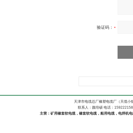
验证码：
天津市电缆总厂橡塑电缆厂（天缆小猫
联系人：颜培硕 电话：1592221588
主营：矿用橡套软电缆，橡套软电缆，船用电缆，电焊机电