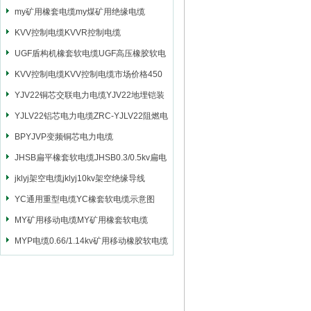
my矿用橡套电缆my煤矿用绝缘电缆
KVV控制电缆KVVR控制电缆
UGF盾构机橡套软电缆UGF高压橡胶软电
缆
KVV控制电缆KVV控制电缆市场价格450
YJV22铜芯交联电力电缆YJV22地埋铠装
电源电缆
YJLV22铝芯电力电缆ZRC-YJLV22阻燃电
力电缆
BPYJVP变频铜芯电力电缆
JHSB扁平橡套软电缆JHSB0.3/0.5kv扁电
缆
jklyj架空电缆jklyj10kv架空绝缘导线
YC通用重型电缆YC橡套软电缆示意图
MY矿用移动电缆MY矿用橡套软电缆
MYP电缆0.66/1.14kv矿用移动橡胶软电缆