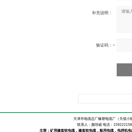
补充说明：
验证码：
天津市电缆总厂橡塑电缆厂（天缆小猫
联系人：颜培硕 电话：1592221588
主营：矿用橡套软电缆，橡套软电缆，船用电缆，电焊机电