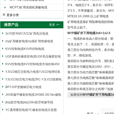
3*4，地线芯1*4，表示为：MZPE-0
MCPTJ矿用采煤机屏蔽电缆
3*2.5，不带屏蔽层，表示为：MYQ-0
更多分类
MT818.10-1999 以上矿用电缆
矿用电缆是煤矿用阻燃电缆的简称
推荐产品
更多 >>
型号含义如下。
MYP煤矿井下用电缆3x6+1x2.5
3x70型号MYJV22矿用高压电缆
一、电缆的命名由八部分组成：第
my矿用橡套电缆my煤矿用绝缘电缆
母含义如下：C，采煤机用；D，
KVV控制电缆KVVR控制电缆
第三部分为结构特征代号，表示电
型；R，绕包加强。
UGF盾构机橡套软电缆UGF高压橡胶软电
第四部分为材料特征代号，用E表
缆
KVV控制电缆KVV控制电缆市场价格450
第五部分为额定电压U0/U（KV）
YJV22铜芯交联电力电缆YJV22地埋铠装
第六部分为动力线芯数*标称截面
第七部分为地线芯数*标称截面积
电源电缆
YJLV22铝芯电力电缆ZRC-YJLV22阻燃电
第八部分为辅助线芯数*标称截面
力电缆
BPYJVP变频铜芯电力电缆
第四部分和第五部分之间用“-"连
JHSB扁平橡套软电缆JHSB0.3/0.5kv扁电
如果你对
MYP煤矿井下用电缆3x6
缆
jklyj架空电缆jklyj10kv架空绝缘导线
YC通用重型电缆YC橡套软电缆示意图