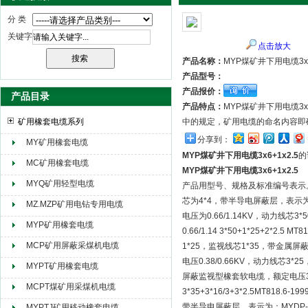
分 类
关键字
点击放大
天津市电缆总厂橡塑电缆厂（天缆小猫集团）
产品名称：
MYP煤矿井下用电缆3x6
产品型号：
产品报价：
产品目录
产品特点：
MYP煤矿井下用电缆3
矿用橡套电缆系列
中的规定，矿用电缆的命名内容即
分享到：
MY矿用橡套电缆
MYP煤矿井下用电缆3x6+1x2.5
的
MC矿用橡套电缆
MYP煤矿井下用电缆3x6+1x2.5
MYQ矿用轻型电缆
产品用型号、规格及标准编号表示。如
芯为4*4，带半导电屏蔽层，表示为：MC
MZ.MZP矿用电钻专用电缆
电压为0.66/1.14KV，动力线
MYP矿用橡套电缆
0.66/1.14 3*50+1*25+2*
MCP矿用屏蔽采煤机电缆
1*25，监视线芯1*35，带金属屏蔽层，
电压0.38/0.66KV，动力线芯3*25
MYPT矿用橡套电缆
屏蔽监视型橡套软电缆，额定电压3.6/
MCPT煤矿用采煤机电缆
3*35+3*16/3+3*2.5MT8
带半导电屏蔽层，表示为：MYDP-3.6
MYPTJ矿用移动橡套电缆