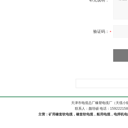
补充说明：
验证码：
天津市电缆总厂橡塑电缆厂（天缆小猫
联系人：颜培硕 电话：1592221588
主营：矿用橡套软电缆，橡套软电缆，船用电缆，电焊机电