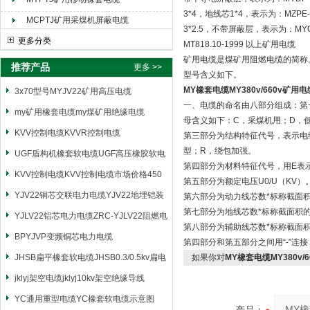
3*4，地线芯1*4，表示为：MZPE-0
MCPTJ矿用采煤机屏蔽电缆
3*2.5，不带屏蔽层，表示为：MYQ-0
更多分类
MT818.10-1999 以上矿用电缆
矿用电缆是煤矿用阻燃电缆的简称
推荐产品
更多 >>
型号含义如下。
MY橡套电缆MY380v/660v矿用电
3x70型号MYJV22矿用高压电缆
一、电缆的命名由八部分组成：第
my矿用橡套电缆my煤矿用绝缘电缆
母含义如下：C，采煤机用；D，
KVV控制电缆KVVR控制电缆
第三部分为结构特征代号，表示电
型；R，绕包加强。
UGF盾构机橡套软电缆UGF高压橡胶软电
第四部分为材料特征代号，用E表
缆
KVV控制电缆KVV控制电缆市场价格450
第五部分为额定电压U0/U（KV）
YJV22铜芯交联电力电缆YJV22地埋铠装
第六部分为动力线芯数*标称截面
第七部分为地线芯数*标称截面积
电源电缆
YJLV22铝芯电力电缆ZRC-YJLV22阻燃电
第八部分为辅助线芯数*标称截面
力电缆
BPYJVP变频铜芯电力电缆
第四部分和第五部分之间用“-"连
JHSB扁平橡套软电缆JHSB0.3/0.5kv扁电
如果你对
MY橡套电缆MY380v/
缆
jklyj架空电缆jklyj10kv架空绝缘导线
YC通用重型电缆YC橡套软电缆示意图