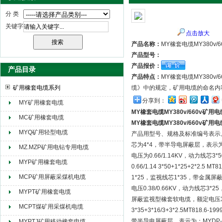
分 类
关键字
点击放大
天津市电缆总厂橡塑电缆厂（天缆小猫集团）
产品名称：
MY橡套电缆MY380v/
产品型号：
产品报价：
产品目录
产品特点：
MY橡套电缆MY380
矿用橡套电缆系列
缆》中的规定，矿用电缆的命名内
分享到：
MY矿用橡套电缆
MY橡套电缆MY380v/660v矿用电
MC矿用橡套电缆
MY橡套电缆MY380v/660v矿用电
MYQ矿用轻型电缆
产品用型号、规格及标准编号表示。如
芯为4*4，带半导电屏蔽层，表示为：MC
MZ.MZP矿用电钻专用电缆
电压为0.66/1.14KV，动力线
MYP矿用橡套电缆
0.66/1.14 3*50+1*25+2*
MCP矿用屏蔽采煤机电缆
1*25，监视线芯1*35，带金属屏蔽层，
电压0.38/0.66KV，动力线芯3*25
MYPT矿用橡套电缆
屏蔽监视型橡套软电缆，额定电压3.6/
MCPT煤矿用采煤机电缆
3*35+3*16/3+3*2.5MT8
带半导电屏蔽层，表示为：MYDP-3.6
MYPTJ矿用移动橡套电缆