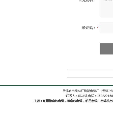
补充说明：
验证码：
天津市电缆总厂橡塑电缆厂（天缆小猫
联系人：颜培硕 电话：1592221588
主营：矿用橡套软电缆，橡套软电缆，船用电缆，电焊机电