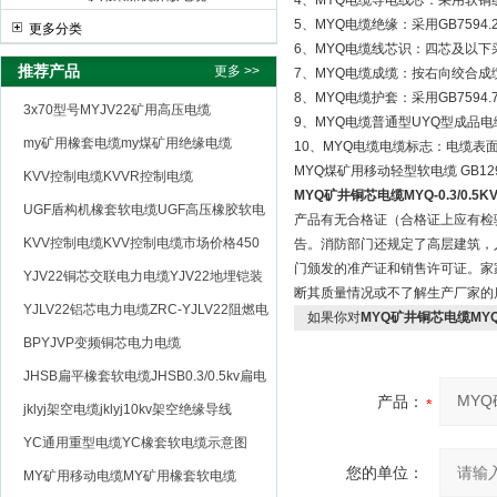
4、MYQ电缆导电线芯：采用软铜线，其
5、MYQ电缆绝缘：采用GB7594.2
更多分类
6、MYQ电缆线芯识：四芯及以
推荐产品
更多 >>
7、MYQ电缆成缆：按右向绞合成
8、MYQ电缆护套：采用GB7594.7
3x70型号MYJV22矿用高压电缆
9、MYQ电缆普通型UYQ型成品电
my矿用橡套电缆my煤矿用绝缘电缆
10、MYQ电缆电缆标志：电缆
MYQ煤矿用移动轻型软电缆 GB1297
KVV控制电缆KVVR控制电缆
MYQ矿井铜芯电缆MYQ-0.3/0.5
UGF盾构机橡套软电缆UGF高压橡胶软电
产品有无合格证（合格证上应有检
缆
KVV控制电缆KVV控制电缆市场价格450
告。消防部门还规定了高层建筑，
门颁发的准产证和销售许可证。家
YJV22铜芯交联电力电缆YJV22地埋铠装
断其质量情况或不了解生产厂家的
电源电缆
YJLV22铝芯电力电缆ZRC-YJLV22阻燃电
如果你对
MYQ矿井铜芯电缆MYQ-
力电缆
BPYJVP变频铜芯电力电缆
JHSB扁平橡套软电缆JHSB0.3/0.5kv扁电
产品：
缆
jklyj架空电缆jklyj10kv架空绝缘导线
YC通用重型电缆YC橡套软电缆示意图
您的单位：
MY矿用移动电缆MY矿用橡套软电缆