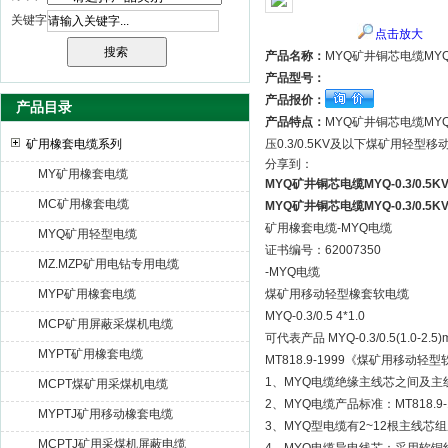
关键字
点击放大
天津市电缆总厂橡塑电缆厂（天缆小猫集团）
产品名称：
MYQ矿井铜芯电缆MYQ-
产品型号：
产品报价：
产品目录
产品特点：
MYQ矿井铜芯电缆MYQ-0
矿用橡套电缆系列
压0.3/0.5KV及以下煤矿用轻型
分享到：
MY矿用橡套电缆
MYQ矿井铜芯电缆MYQ-0.3/0.5
MC矿用橡套电缆
MYQ矿井铜芯电缆MYQ-0.3/0.5
矿用橡套电缆-MYQ电缆
MYQ矿用轻型电缆
证书编号：62007350
MZ.MZP矿用电钻专用电缆
-MYQ电缆
MYP矿用橡套电缆
煤矿用移动轻型橡套软电缆
MYQ-0.3/0.5 4*1.0
MCP矿用屏蔽采煤机电缆
可代表产品 MYQ-0.3/0.5(1.0-2.5)
MYPT矿用橡套电缆
MT818.9-1999《煤矿用移动轻
1、MYQ电缆绝缘主线芯之间及主线
MCPT煤矿用采煤机电缆
2、MYQ电缆产品标准：MT818.9-
MYPTJ矿用移动橡套电缆
3、MYQ型电缆有2~12根主线
MCPTJ矿用采煤机屏蔽电缆