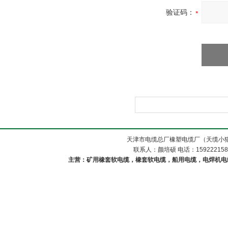
验证码：
天津市电缆总厂橡塑电缆厂（天缆小猫
联系人：颜培硕 电话：1592221588
主营：矿用橡套软电缆，橡套软电缆，船用电缆，电焊机电