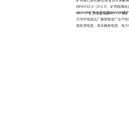
矿用聚乙烯绝缘铝/塑复合带屏蔽
MHVV32-4（4×1.5） 矿用
MHYVP矿用信息电缆MHYVP煤
天津市电缆总厂橡塑电缆厂生产的
煤机用电缆、高压橡套电缆、电力