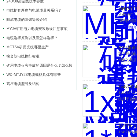
240/30架空线技术参数
MHYV
电缆护套厚度与电缆质量关系吗？
MHYV矿
阻燃电缆的阻燃等级介绍
用于较潮湿
查看详细介
MYJV矿用电力电缆安装敷设注意事项
电缆选择原则以及应怎样选择？
MGTSV矿用光缆哪里生产
矿用通讯
矿用通讯电
橡套软电缆执行标准
潮湿的斜井
矿用电缆火灾事故的原因是什么？怎么预
查看详细介
防？
WD-MYJY23电缆规格具体有哪些
高压电缆型号及结构
1x4x7
1x4x7
缆用于较潮
查看详细介
1*4*7/
1*4*7