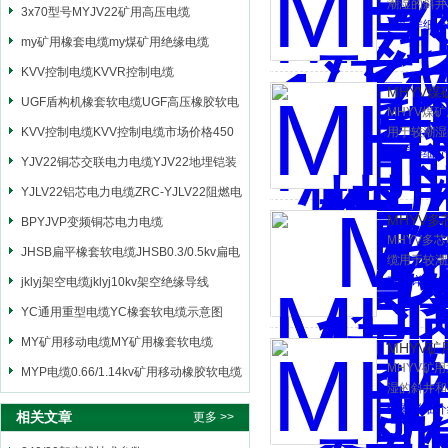
潮湿的斜井
3x70型号MYJV22矿用高压电缆
查看详细介
my矿用橡套电缆my煤矿用绝缘电缆
KVV控制电缆KVVR控制电缆
MHYV
UGF盾构机橡套软电缆UGF高压橡胶软电
MHYV煤
缆
KVV控制电缆KVV控制电缆市场价格450
用于较潮湿
查看详细介
YJV22铜芯交联电力电缆YJV22地埋铠装
电源电缆
YJLV22铝芯电力电缆ZRC-YJLV22阻燃电
MHYV多芯
力电缆
BPYJVP变频铜芯电力电缆
MHYV多
JHSB扁平橡套软电缆JHSB0.3/0.5kv扁电
缆用于较潮
查看详细介
缆
jklyj架空电缆jklyj10kv架空绝缘导线
YC通用重型电缆YC橡套软电缆示意图
MY矿用移动电缆MY矿用橡套软电缆
MHYV
MHYV矿
MYP电缆0.66/1.14kv矿用移动橡胶软电缆
湿的斜井和
查看详细介
相关文章
更多 >>