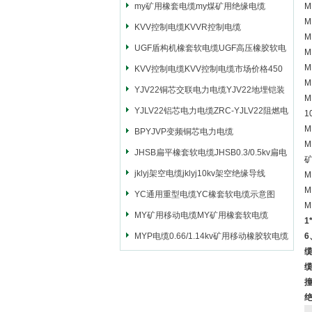
my矿用橡套电缆my煤矿用绝缘电缆
M
KVV控制电缆KVVR控制电缆
UGF盾构机橡套软电缆UGF高压橡胶软电
M
缆
KVV控制电缆KVV控制电缆市场价格450
M
YJV22铜芯交联电力电缆YJV22地埋铠装
M
电源电缆
YJLV22铝芯电力电缆ZRC-YJLV22阻燃电
1
M
力电缆
BPYJVP变频铜芯电力电缆
M
JHSB扁平橡套软电缆JHSB0.3/0.5kv扁电
缆
jklyj架空电缆jklyj10kv架空绝缘导线
M
M
YC通用重型电缆YC橡套软电缆示意图
MY矿用移动电缆MY矿用橡套软电缆
1
MYP电缆0.66/1.14kv矿用移动橡胶软电缆