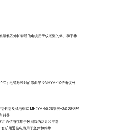
屏蔽阻燃聚氯乙烯护套通信电缆用于较潮湿的斜井和平巷
10℃；电缆敷设时的弯曲半径MHYV≥10倍电缆外
巷斜巷及机电硐室 MHJYV 4/0.28铜线+3/0.28钢线
巷和斜巷
氯乙烯护套矿用通信电缆用于较潮湿的斜井和平巷
聚氯乙烯护套矿用通信电缆用于竖井和斜井