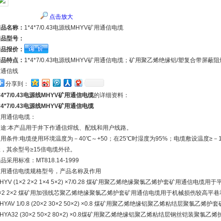
点击放大
产品名称：
1*4*7/0.43电源线MHYV矿用通信电缆
产品型号：
产品报价：
产品特点：
1*4*7/0.43电源线MHYV矿用通信电缆；矿用聚乙烯绝缘铝/塑复合带
作通信线
分享到：
*4*7/0.43电源线MHYV矿用通信电缆
的详细资料：
*4*7/0.43电源线MHYV矿用通信电缆
矿用通信电缆：
用途:本产品用于井下作通信焊线、配线和用户线路。
用条件:电缆使用环境温度为－40℃～+50；在25℃时湿度为95%；电缆敷设温度≥－
，其余型号≥15倍电缆外径。
品采用标准：MT818.14-1999
矿用通信电缆规格型号，产品名称及作用
HYV (1×2 2×2 1×4 5×2) ×7/0.28 煤矿用聚乙烯绝缘聚氯乙烯护套矿用通信电缆用于平
×2 2×2 煤矿用加强线芯聚乙烯绝缘聚氯乙烯护套矿用通信电缆用于机械损伤较高平
HYAV 1/0.8 (20×2 30×2 50×2) ×0.8 煤矿用聚乙烯绝缘铝聚乙烯粘结层聚
HYA32 (30×2 50×2 80×2) ×0.8煤矿用聚乙烯绝缘铝聚乙烯粘结层钢丝铠装