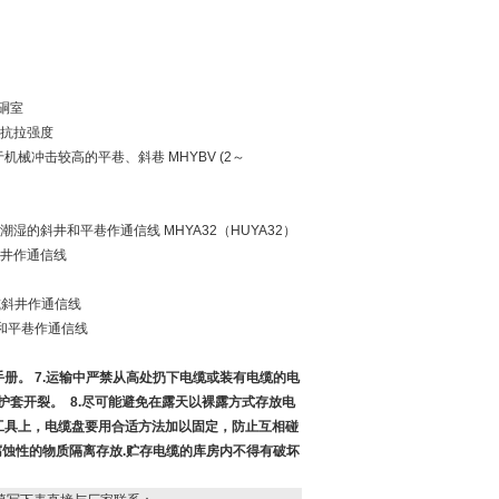
硐室
的抗拉强度
机械冲击较高的平巷、斜巷 MHYBV (2～
湿的斜井和平巷作通信线 MHYA32（HUYA32）
斜井作通信线
井或斜井作通信线
井和平巷作通信线
册。 7.运输中严禁从高处扔下电缆或装有电缆的电
护套开裂。 8.尽可能避免在露天以裸露方式存放电
工具上，电缆盘要用合适方法加以固定，防止互相碰
有腐蚀性的物质隔离存放.贮存电缆的库房内不得有破坏