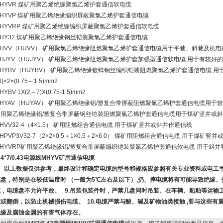
HYVR 煤矿用聚乙烯绝缘聚氯乙烯护套通信软电缆
MHYVP 煤矿用聚乙烯绝缘编织屏蔽聚氯乙烯护套通信电缆
MHYVRP 煤矿用聚乙烯绝缘编织屏蔽聚氯乙烯护套通信软电缆
HY32 煤矿用聚乙烯绝缘钢丝铠装聚氯乙烯护套通信电缆
MHVV（HUVV） 矿用聚氯乙烯绝缘阻燃聚氯乙烯护套通信电缆用于平巷、斜巷及机电
HJYV（HUJYV） 矿用聚乙烯绝缘阻燃聚氯乙烯护套加强型通信软电缆 用于有较好
HYBV（HUYBV） 矿用聚乙烯绝缘镀锌钢丝编织铠装阻燃聚氯乙烯护套通信电缆 用于
0)×2×(0.75～1.5)mm2
HYBV 1X(2～7)X(0.75-1.5)mm2
HYAV（HUYAV） 矿用聚乙烯绝缘铝/塑复合带屏蔽阻燃聚氯乙烯护套通信电缆用于较潮
矿用聚乙烯绝缘铝/塑复合带屏蔽钢丝铠装阻燃聚氯乙烯护套通信电缆用于煤矿竖井或
HVV32-4（4×1.5） 矿用阻燃组合通信电缆 用于煤矿竖井或斜井作通信线
HPVP3V32-7（2×2×0.5＋1×0.5＋2×6.0） 煤矿用阻燃组合通信电缆 用于煤矿竖
MHYVRP矿用聚乙烯绝缘铝/塑复合带屏蔽编织铠装聚氯乙烯护套通信软电缆 用于斜
*4*7/0.43电源线MHYV矿用通信电缆
6、以上数据仅供参考，最终设计和确定电缆的型号和规格应参照有关专业资料或电工手
缆盘，特别是在较低温度时 （一般为5℃左右及以下）,扔、摔电缆将有可能导致绝缘、
缆，电缆盘不允许平放。 9.吊装包装件时，严禁几盘同时吊装。在车辆、船舶等运输
撞或翻倒，以防止机械损伤电缆。 10.电缆严禁与酸、碱及矿物油类接触 ,要与这些
绝缘及腐蚀金属的有害气体存在。