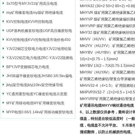
3x70型号MYJV22矿用高压电缆
MHYA32 (30×2 50×2 8
my矿用橡套电缆my煤矿用绝缘电缆
MHYVR 煤矿用聚乙烯绝缘聚氯
MHYVP 煤矿用聚乙烯绝缘编织
KVV控制电缆KVVR控制电缆
MHYVRP 煤矿用聚乙烯绝缘编
UGF盾构机橡套软电缆UGF高压橡胶软电
MHY32 煤矿用聚乙烯绝缘钢丝
MHVV（HUVV） 矿用聚氯乙
缆
KVV控制电缆KVV控制电缆市场价格450
MHJYV（HUJYV） 矿用聚
YJV22铜芯交联电力电缆YJV22地埋铠装
MHYBV（HUYBV） 矿用聚乙
电源电缆
YJLV22铝芯电力电缆ZRC-YJLV22阻燃电
10)×2×(0.75～1.5)mm2
MHYBV 1X(2～7)X(0.75-1.5)mm2
力电缆
BPYJVP变频铜芯电力电缆
MHYAV（HUYAV） 矿用聚乙
JHSB扁平橡套软电缆JHSB0.3/0.5kv扁电
矿用聚乙烯绝缘铝/塑复合带屏蔽
缆
jklyj架空电缆jklyj10kv架空绝缘导线
MHVV32-4（4×1.5） 矿用
MHPVP3V32-7（2×2×0.5
YC通用重型电缆YC橡套软电缆示意图
MHYVRP矿用聚乙烯绝缘铝/塑
MY矿用移动电缆MY矿用橡套软电缆
矿用通讯电缆MHYV铜丝通信电缆
MYP电缆0.66/1.14kv矿用移动橡胶软电缆
6、以上数据仅供参考，最终设计
缆盘，特别是在较低温度时 （一般
缆，电缆盘不允许平放。 9.吊
撞或翻倒，以防止机械损伤电缆。 