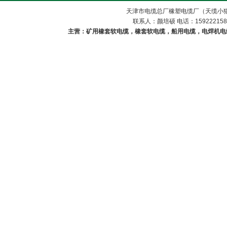
天津市电缆总厂橡塑电缆厂（天缆小猫
联系人：颜培硕 电话：1592221588
主营：矿用橡套软电缆，橡套软电缆，船用电缆，电焊机电