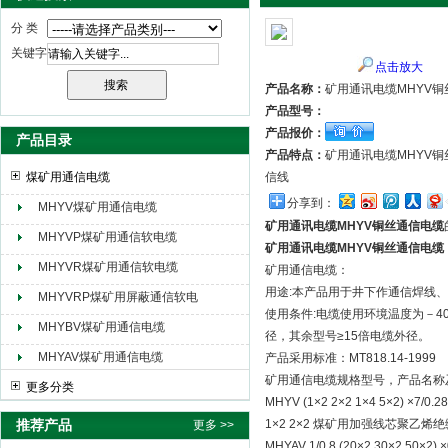
分 类
关键字
点击放大
天津市电缆总厂橡塑电缆厂（天缆小猫集团）
产品名称：
矿用通讯电缆MHYV
产品型号：
产品报价：
产品目录
产品特点：
矿用通讯电缆MHYV
煤矿用通信电缆
信线
分享到：
MHYV煤矿用通信电缆
矿用通讯电缆MHYV铜丝通信电缆
MHYVP煤矿用通信软电缆
矿用通讯电缆MHYV铜丝通信电缆
MHYVR煤矿用通信软电缆
矿用通信电缆：
用途:本产品用于井下作通信焊线
MHYVRP煤矿用屏蔽通信软电
使用条件:电缆使用环境温度为－40
缆
MHYBV煤矿用通信电缆
径，其余型号≥15倍电缆外径。
MHYAV煤矿用通信电缆
产品采用标准：MT818.14-1999
矿用通信电缆规格型号，产品名称
更多分类
MHYV (1×2 2×2 1×4 5×2
推荐产品
1×2 2×2 煤矿用加强线芯聚
更多 >>
MHYAV 1/0.8 (20×2 30