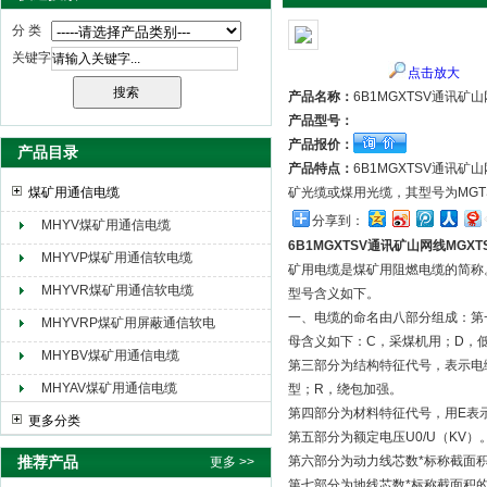
分 类
关键字
点击放大
天津市电缆总厂橡塑电缆厂（天缆小猫集团）
产品名称：
6B1MGXTSV通讯矿
产品型号：
产品报价：
产品目录
产品特点：
6B1MGXTSV通讯
煤矿用通信电缆
矿光缆或煤用光缆，其型号为MGT
分享到：
MHYV煤矿用通信电缆
6B1MGXTSV通讯矿山网线MGX
MHYVP煤矿用通信软电缆
矿用电缆是煤矿用阻燃电缆的简称
MHYVR煤矿用通信软电缆
型号含义如下。
一、电缆的命名由八部分组成：第
MHYVRP煤矿用屏蔽通信软电
母含义如下：C，采煤机用；D，
缆
MHYBV煤矿用通信电缆
第三部分为结构特征代号，表示电
MHYAV煤矿用通信电缆
型；R，绕包加强。
第四部分为材料特征代号，用E表
更多分类
第五部分为额定电压U0/U（KV）
推荐产品
第六部分为动力线芯数*标称截面
更多 >>
第七部分为地线芯数*标称截面积