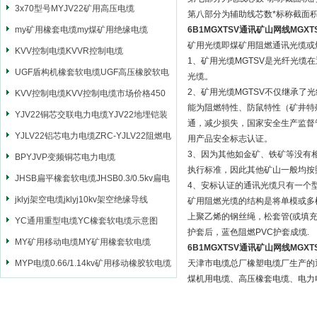
3x70型号MYJV22矿用高压电缆
第八部分为辅助线芯数*标称截面
my矿用橡套电缆my煤矿用绝缘电缆
6B1MGXTSV通讯矿山网线MGX
矿用光缆即煤矿用阻燃通讯光缆或
KVV控制电缆KVVR控制电缆
1、矿用光缆MGTSV是光纤光
UGF盾构机橡套软电缆UGF高压橡胶软电
光缆。
2、矿用光缆MGTSV不仅继承
缆
KVV控制电缆KVV控制电缆市场价格450
能为阻燃特性、防鼠特性（矿井特
YJV22铜芯交联电力电缆YJV22地埋铠装
通，减少损失，国家安全生产监督
电源电缆
YJLV22铝芯电力电缆ZRC-YJLV22阻燃电
用产品安全标志认证。
3、因为其他如金矿、铁矿等没有
力电缆
BPYJVP变频铜芯电力电缆
执行标准，因此其他矿山一般均按
JHSB扁平橡套软电缆JHSB0.3/0.5kv扁电
4、安标认证的通讯光缆只有一个
缆
jklyj架空电缆jklyj10kv架空绝缘导线
矿用阻燃光缆的结构是将单模或多
上聚乙烯的钢丝绳，松套管(或填
YC通用重型电缆YC橡套软电缆示意图
护套后，蓝色阻燃PVC护套成缆.
MY矿用移动电缆MY矿用橡套软电缆
6B1MGXTSV通讯矿山网线MGX
MYP电缆0.66/1.14kv矿用移动橡胶软电缆
天津市电缆总厂橡塑电缆厂生产的
煤机用电缆、高压橡套电缆、电力