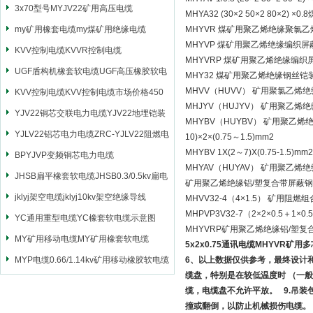
3x70型号MYJV22矿用高压电缆
MHYA32 (30×2 50×2 8
my矿用橡套电缆my煤矿用绝缘电缆
MHYVR 煤矿用聚乙烯绝缘聚氯
MHYVP 煤矿用聚乙烯绝缘编织
KVV控制电缆KVVR控制电缆
MHYVRP 煤矿用聚乙烯绝缘编
UGF盾构机橡套软电缆UGF高压橡胶软电
MHY32 煤矿用聚乙烯绝缘钢丝
MHVV（HUVV） 矿用聚氯乙
缆
KVV控制电缆KVV控制电缆市场价格450
MHJYV（HUJYV） 矿用聚
YJV22铜芯交联电力电缆YJV22地埋铠装
MHYBV（HUYBV） 矿用聚乙
电源电缆
YJLV22铝芯电力电缆ZRC-YJLV22阻燃电
10)×2×(0.75～1.5)mm2
MHYBV 1X(2～7)X(0.75-1.5)mm2
力电缆
BPYJVP变频铜芯电力电缆
MHYAV（HUYAV） 矿用聚乙
JHSB扁平橡套软电缆JHSB0.3/0.5kv扁电
矿用聚乙烯绝缘铝/塑复合带屏蔽
缆
jklyj架空电缆jklyj10kv架空绝缘导线
MHVV32-4（4×1.5） 矿用
MHPVP3V32-7（2×2×0.5
YC通用重型电缆YC橡套软电缆示意图
MHYVRP矿用聚乙烯绝缘铝/塑
MY矿用移动电缆MY矿用橡套软电缆
5x2x0.75通讯电缆MHYVR矿用
MYP电缆0.66/1.14kv矿用移动橡胶软电缆
6、以上数据仅供参考，最终设计
缆盘，特别是在较低温度时 （一般
缆，电缆盘不允许平放。 9.吊
撞或翻倒，以防止机械损伤电缆。 