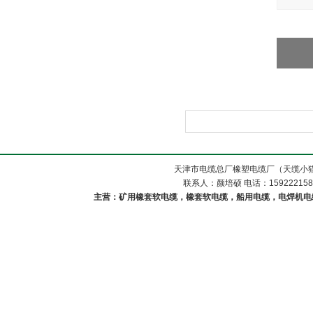
天津市电缆总厂橡塑电缆厂（天缆小猫
联系人：颜培硕 电话：1592221588
主营：矿用橡套软电缆，橡套软电缆，船用电缆，电焊机电