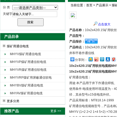
当前位置：
首页
>
产品展示
>
煤
分 类
关键字
天津市电缆总厂橡塑电缆厂（天缆小猫集团）
点击放大
产品名称：
10x2x42/0.15矿
产品型号：
产品目录
产品报价：
煤矿用通信电缆
产品特点：
10x2x42/0.1
井和平巷作通信线
MHYV煤矿用通信电缆
分享到：
MHYVP煤矿用通信软电缆
10x2x42/0.15矿用软丝电缆线M
MHYVR煤矿用通信软电缆
10x2x42/0.15矿用软丝电缆线M
矿用通信电缆：
MHYVRP煤矿用屏蔽通信软电
用途:本产品用于井下作通信焊线
缆
MHYBV煤矿用通信电缆
使用条件:电缆使用环境温度为－40
MHYAV煤矿用通信电缆
径，其余型号≥15倍电缆外径。
产品采用标准：MT818.14-1999
更多分类
矿用通信电缆规格型号，产品名称
推荐产品
更多 >>
MHYV (1×2 2×2 1×4 5×2