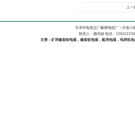
上一
天津市电缆总厂橡塑电缆厂（天缆小猫
联系人：颜培硕 电话：1592221588
主营：矿用橡套软电缆，橡套软电缆，船用电缆，电焊机电