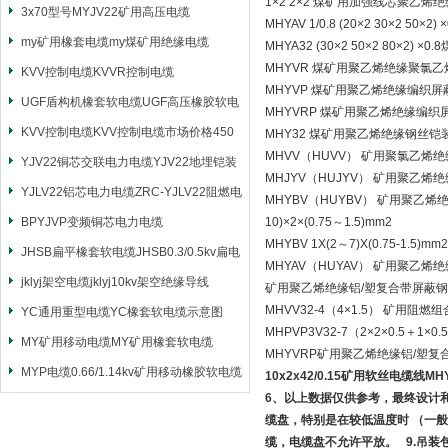
1×2 2×2 煤矿用加强线芯聚
3x70型号MYJV22矿用高压电缆
MHYAV 1/0.8 (20×2 30
my矿用橡套电缆my煤矿用绝缘电缆
MHYA32 (30×2 50×2 8
MHYVR 煤矿用聚乙烯绝缘聚氯
KVV控制电缆KVVR控制电缆
MHYVP 煤矿用聚乙烯绝缘编织
UGF盾构机橡套软电缆UGF高压橡胶软电
MHYVRP 煤矿用聚乙烯绝缘编
缆
KVV控制电缆KVV控制电缆市场价格450
MHY32 煤矿用聚乙烯绝缘钢丝
MHVV（HUVV） 矿用聚氯乙
YJV22铜芯交联电力电缆YJV22地埋铠装
MHJYV（HUJYV） 矿用聚
电源电缆
YJLV22铝芯电力电缆ZRC-YJLV22阻燃电
MHYBV（HUYBV） 矿用聚乙
力电缆
BPYJVP变频铜芯电力电缆
10)×2×(0.75～1.5)mm2
MHYBV 1X(2～7)X(0.75-1.5)mm2
JHSB扁平橡套软电缆JHSB0.3/0.5kv扁电
MHYAV（HUYAV） 矿用聚乙
缆
jklyj架空电缆jklyj10kv架空绝缘导线
矿用聚乙烯绝缘铝/塑复合带屏蔽
MHVV32-4（4×1.5） 矿用
YC通用重型电缆YC橡套软电缆示意图
MHPVP3V32-7（2×2×0.5
MY矿用移动电缆MY矿用橡套软电缆
MHYVRP矿用聚乙烯绝缘铝/塑
MYP电缆0.66/1.14kv矿用移动橡胶软电缆
10x2x42/0.15矿用软丝电缆线M
6、以上数据仅供参考，最终设计
缆盘，特别是在较低温度时 （一般
缆，电缆盘不允许平放。 9.吊