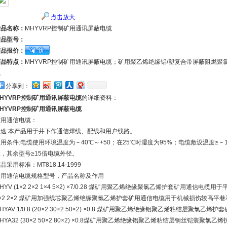
点击放大
产品名称：
MHYVRP控制矿用通讯屏蔽电缆
产品型号：
产品报价：
产品特点：
MHYVRP控制矿用通讯屏蔽电缆；矿用聚乙烯绝缘铝/塑复合带屏蔽阻燃
线
分享到：
HYVRP控制矿用通讯屏蔽电缆
的详细资料：
HYVRP控制矿用通讯屏蔽电缆
矿用通信电缆：
用途:本产品用于井下作通信焊线、配线和用户线路。
用条件:电缆使用环境温度为－40℃～+50；在25℃时湿度为95%；电缆敷设温度≥－
，其余型号≥15倍电缆外径。
品采用标准：MT818.14-1999
矿用通信电缆规格型号，产品名称及作用
HYV (1×2 2×2 1×4 5×2) ×7/0.28 煤矿用聚乙烯绝缘聚氯乙烯护套矿用通信电缆用于平
×2 2×2 煤矿用加强线芯聚乙烯绝缘聚氯乙烯护套矿用通信电缆用于机械损伤较高平
HYAV 1/0.8 (20×2 30×2 50×2) ×0.8 煤矿用聚乙烯绝缘铝聚乙烯粘结层聚
HYA32 (30×2 50×2 80×2) ×0.8煤矿用聚乙烯绝缘铝聚乙烯粘结层钢丝铠装