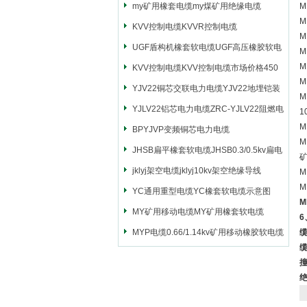
my矿用橡套电缆my煤矿用绝缘电缆
M
KVV控制电缆KVVR控制电缆
UGF盾构机橡套软电缆UGF高压橡胶软电
M
缆
KVV控制电缆KVV控制电缆市场价格450
M
YJV22铜芯交联电力电缆YJV22地埋铠装
M
电源电缆
YJLV22铝芯电力电缆ZRC-YJLV22阻燃电
1
M
力电缆
BPYJVP变频铜芯电力电缆
M
JHSB扁平橡套软电缆JHSB0.3/0.5kv扁电
缆
jklyj架空电缆jklyj10kv架空绝缘导线
M
M
YC通用重型电缆YC橡套软电缆示意图
M
MY矿用移动电缆MY矿用橡套软电缆
MYP电缆0.66/1.14kv矿用移动橡胶软电缆