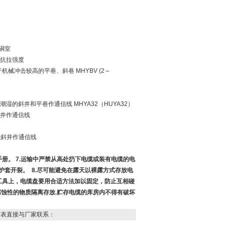
硐室
的抗拉强度
机械冲击较高的平巷、斜巷 MHYBV (2～
湿的斜井和平巷作通信线 MHYA32（HUYA32）
斜井作通信线
井或斜井作通信线
册。 7.运输中严禁从高处扔下电缆或装有电缆的电
护套开裂。 8.尽可能避免在露天以裸露方式存放电
工具上，电缆盘要用合适方法加以固定，防止互相碰
有腐蚀性的物质隔离存放.贮存电缆的库房内不得有破坏
下表直接与厂家联系：