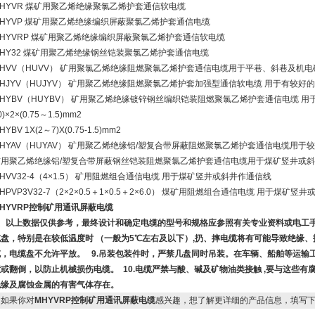
HYVR 煤矿用聚乙烯绝缘聚氯乙烯护套通信软电缆
MHYVP 煤矿用聚乙烯绝缘编织屏蔽聚氯乙烯护套通信电缆
MHYVRP 煤矿用聚乙烯绝缘编织屏蔽聚氯乙烯护套通信软电缆
HY32 煤矿用聚乙烯绝缘钢丝铠装聚氯乙烯护套通信电缆
MHVV（HUVV） 矿用聚氯乙烯绝缘阻燃聚氯乙烯护套通信电缆用于平巷、斜巷及机电
HJYV（HUJYV） 矿用聚乙烯绝缘阻燃聚氯乙烯护套加强型通信软电缆 用于有较好
HYBV（HUYBV） 矿用聚乙烯绝缘镀锌钢丝编织铠装阻燃聚氯乙烯护套通信电缆 用于
0)×2×(0.75～1.5)mm2
HYBV 1X(2～7)X(0.75-1.5)mm2
HYAV（HUYAV） 矿用聚乙烯绝缘铝/塑复合带屏蔽阻燃聚氯乙烯护套通信电缆用于较潮
矿用聚乙烯绝缘铝/塑复合带屏蔽钢丝铠装阻燃聚氯乙烯护套通信电缆用于煤矿竖井或
HVV32-4（4×1.5） 矿用阻燃组合通信电缆 用于煤矿竖井或斜井作通信线
HPVP3V32-7（2×2×0.5＋1×0.5＋2×6.0） 煤矿用阻燃组合通信电缆 用于煤矿竖
HYVRP控制矿用通讯屏蔽电缆
6、以上数据仅供参考，最终设计和确定电缆的型号和规格应参照有关专业资料或电工手
缆盘，特别是在较低温度时 （一般为5℃左右及以下）,扔、摔电缆将有可能导致绝缘、
缆，电缆盘不允许平放。 9.吊装包装件时，严禁几盘同时吊装。在车辆、船舶等运输
撞或翻倒，以防止机械损伤电缆。 10.电缆严禁与酸、碱及矿物油类接触 ,要与这些
绝缘及腐蚀金属的有害气体存在。
如果你对
MHYVRP控制矿用通讯屏蔽电缆
感兴趣，想了解更详细的产品信息，填写