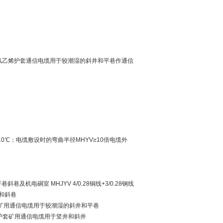
聚氯乙烯护套通信电缆用于较潮湿的斜井和平巷作通信
10℃；电缆敷设时的弯曲半径MHYV≥10倍电缆外
巷斜巷及机电硐室 MHJYV 4/0.28铜线+3/0.28钢线
巷和斜巷
氯乙烯护套矿用通信电缆用于较潮湿的斜井和平巷
聚氯乙烯护套矿用通信电缆用于竖井和斜井