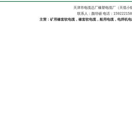
天津市电缆总厂橡塑电缆厂（天缆小猫
联系人：颜培硕 电话：1592221588
主营：矿用橡套软电缆，橡套软电缆，船用电缆，电焊机电