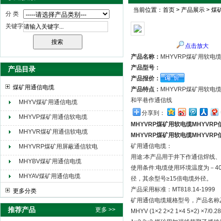
当前位置：
首页
>
产品展示
>
煤
分 类
关键字
天津市电缆总厂橡塑电缆厂（天缆小猫集团）
点击放大
产品名称：
MHYVRP煤矿用软电
产品型号：
产品目录
产品报价：
煤矿用通信电缆
产品特点：
MHYVRP煤矿用软电
和平巷作通信线
MHYV煤矿用通信电缆
分享到：
MHYVP煤矿用通信软电缆
MHYVRP煤矿用软电缆MHYVR
MHYVR煤矿用通信软电缆
MHYVRP煤矿用软电缆MHYVR
矿用通信电缆：
MHYVRP煤矿用屏蔽通信软电
用途:本产品用于井下作通信焊线
缆
MHYBV煤矿用通信电缆
使用条件:电缆使用环境温度为－40
MHYAV煤矿用通信电缆
径，其余型号≥15倍电缆外径。
产品采用标准：MT818.14-1999
更多分类
矿用通信电缆规格型号，产品名称
推荐产品
更多 >>
MHYV (1×2 2×2 1×4 5×2