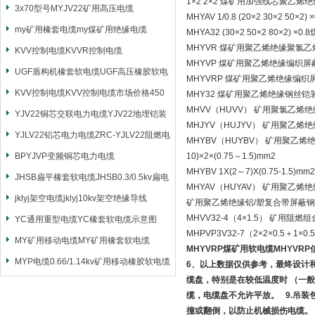
1×2 2×2 煤矿用加强线芯聚
3x70型号MYJV22矿用高压电缆
MHYAV 1/0.8 (20×2 30
my矿用橡套电缆my煤矿用绝缘电缆
MHYA32 (30×2 50×2 8
MHYVR 煤矿用聚乙烯绝缘聚氯
KVV控制电缆KVVR控制电缆
MHYVP 煤矿用聚乙烯绝缘编织
UGF盾构机橡套软电缆UGF高压橡胶软电
MHYVRP 煤矿用聚乙烯绝缘编
缆
KVV控制电缆KVV控制电缆市场价格450
MHY32 煤矿用聚乙烯绝缘钢丝
MHVV（HUVV） 矿用聚氯乙
YJV22铜芯交联电力电缆YJV22地埋铠装
MHJYV（HUJYV） 矿用聚
电源电缆
YJLV22铝芯电力电缆ZRC-YJLV22阻燃电
MHYBV（HUYBV） 矿用聚乙
力电缆
BPYJVP变频铜芯电力电缆
10)×2×(0.75～1.5)mm2
MHYBV 1X(2～7)X(0.75-1.5)mm2
JHSB扁平橡套软电缆JHSB0.3/0.5kv扁电
MHYAV（HUYAV） 矿用聚乙
缆
jklyj架空电缆jklyj10kv架空绝缘导线
矿用聚乙烯绝缘铝/塑复合带屏蔽
MHVV32-4（4×1.5） 矿用
YC通用重型电缆YC橡套软电缆示意图
MHPVP3V32-7（2×2×0.5
MY矿用移动电缆MY矿用橡套软电缆
MHYVRP煤矿用软电缆MHYVR
MYP电缆0.66/1.14kv矿用移动橡胶软电缆
6、以上数据仅供参考，最终设计
缆盘，特别是在较低温度时 （一般
缆，电缆盘不允许平放。 9.吊
撞或翻倒，以防止机械损伤电缆。 