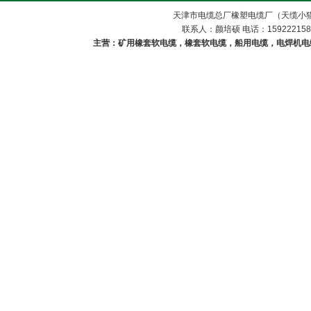
天津市电缆总厂橡塑电缆厂（天缆小猫
联系人：颜培硕 电话：1592221588
主营：矿用橡套软电缆，橡套软电缆，船用电缆，电焊机电