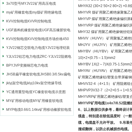
3x70型号MYJV22矿用高压电缆
MHYA32 (30×2 50×2 8
my矿用橡套电缆my煤矿用绝缘电缆
MHYVR 煤矿用聚乙烯绝缘聚氯
MHYVP 煤矿用聚乙烯绝缘编织
KVV控制电缆KVVR控制电缆
MHYVRP 煤矿用聚乙烯绝缘编
UGF盾构机橡套软电缆UGF高压橡胶软电
MHY32 煤矿用聚乙烯绝缘钢丝
MHVV（HUVV） 矿用聚氯乙
缆
KVV控制电缆KVV控制电缆市场价格450
MHJYV（HUJYV） 矿用聚
YJV22铜芯交联电力电缆YJV22地埋铠装
MHYBV（HUYBV） 矿用聚乙
电源电缆
YJLV22铝芯电力电缆ZRC-YJLV22阻燃电
10)×2×(0.75～1.5)mm2
MHYBV 1X(2～7)X(0.75-1.5)mm2
力电缆
BPYJVP变频铜芯电力电缆
MHYAV（HUYAV） 矿用聚乙
JHSB扁平橡套软电缆JHSB0.3/0.5kv扁电
矿用聚乙烯绝缘铝/塑复合带屏蔽
缆
jklyj架空电缆jklyj10kv架空绝缘导线
MHVV32-4（4×1.5） 矿用
MHPVP3V32-7（2×2×0.5
YC通用重型电缆YC橡套软电缆示意图
MHYVRP矿用聚乙烯绝缘铝/塑
MY矿用移动电缆MY矿用橡套软电缆
MHYVP矿用电缆1x4x7/0.52阻燃
MYP电缆0.66/1.14kv矿用移动橡胶软电缆
6、以上数据仅供参考，最终设计
缆盘，特别是在较低温度时 （一般
缆，电缆盘不允许平放。 9.吊
撞或翻倒，以防止机械损伤电缆。 