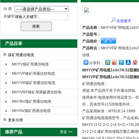
分 类
关键字
点击放大
天津市电缆总厂橡塑电缆厂（天缆小猫集团）
产品名称：
MHYVP矿用电缆1x4x7
产品型号：
产品报价：
产品目录
产品特点：
MHYVP矿用电缆1x
煤矿用通信电缆
信线
分享到：
MHYV煤矿用通信电缆
MHYVP矿用电缆1x4x7/0.52阻燃
MHYVP煤矿用通信软电缆
MHYVP矿用电缆1x4x7/0.52阻燃
MHYVR煤矿用通信软电缆
矿用通信电缆：
用途:本产品用于井下作通信焊线
MHYVRP煤矿用屏蔽通信软电
使用条件:电缆使用环境温度为－40
缆
MHYBV煤矿用通信电缆
径，其余型号≥15倍电缆外径。
MHYAV煤矿用通信电缆
产品采用标准：MT818.14-1999
矿用通信电缆规格型号，产品名称
更多分类
MHYV (1×2 2×2 1×4 5×2
推荐产品
1×2 2×2 煤矿用加强线芯聚
更多 >>
MHYAV 1/0.8 (20×2 30