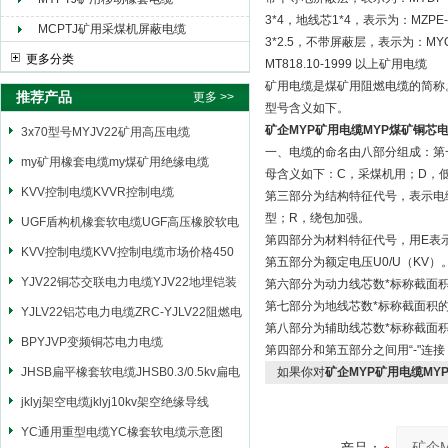
3*4，地线芯1*4，表示为：MZPE-0
MCPTJ矿用采煤机屏蔽电缆
3*2.5，不带屏蔽层，表示为：MYQ-0
更多分类
MT818.10-1999 以上矿用电缆
矿用电缆是煤矿用阻燃电缆的简称
推荐产品
更多 >>
型号含义如下。
矿企MYP矿用电缆MYP煤矿铜芯
3x70型号MYJV22矿用高压电缆
一、电缆的命名由八部分组成：第
my矿用橡套电缆my煤矿用绝缘电缆
母含义如下：C，采煤机用；D，
KVV控制电缆KVVR控制电缆
第三部分为结构特征代号，表示电
型；R，绕包加强。
UGF盾构机橡套软电缆UGF高压橡胶软电
第四部分为材料特征代号，用E表
缆
KVV控制电缆KVV控制电缆市场价格450
第五部分为额定电压U0/U（KV）
YJV22铜芯交联电力电缆YJV22地埋铠装
第六部分为动力线芯数*标称截面
第七部分为地线芯数*标称截面积
电源电缆
YJLV22铝芯电力电缆ZRC-YJLV22阻燃电
第八部分为辅助线芯数*标称截面
力电缆
BPYJVP变频铜芯电力电缆
第四部分和第五部分之间用“-"连
JHSB扁平橡套软电缆JHSB0.3/0.5kv扁电
如果你对
矿企MYP矿用电缆MY
缆
jklyj架空电缆jklyj10kv架空绝缘导线
YC通用重型电缆YC橡套软电缆示意图