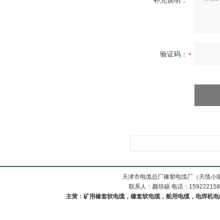
补充说明：
验证码：
天津市电缆总厂橡塑电缆厂（天缆小猫
联系人：颜培硕 电话：1592221588
主营：矿用橡套软电缆，橡套软电缆，船用电缆，电焊机电