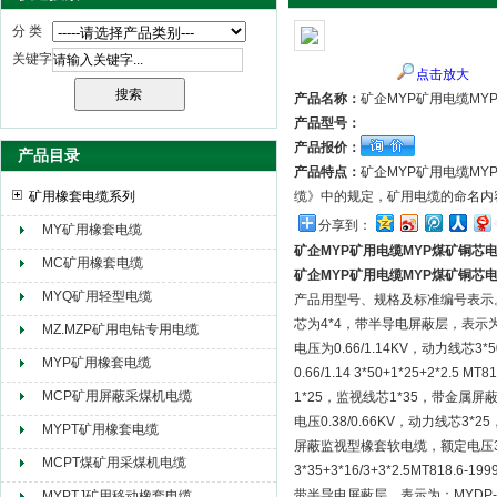
分 类
关键字
点击放大
天津市电缆总厂橡塑电缆厂（天缆小猫集团）
产品名称：
矿企MYP矿用电缆MY
产品型号：
产品报价：
产品目录
产品特点：
矿企MYP矿用电缆M
矿用橡套电缆系列
缆》中的规定，矿用电缆的命名内
分享到：
MY矿用橡套电缆
矿企MYP矿用电缆MYP煤矿铜芯
MC矿用橡套电缆
矿企MYP矿用电缆MYP煤矿铜芯
MYQ矿用轻型电缆
产品用型号、规格及标准编号表示。如
芯为4*4，带半导电屏蔽层，表示为：MC
MZ.MZP矿用电钻专用电缆
电压为0.66/1.14KV，动力线
MYP矿用橡套电缆
0.66/1.14 3*50+1*25+2*
MCP矿用屏蔽采煤机电缆
1*25，监视线芯1*35，带金属屏蔽层，
电压0.38/0.66KV，动力线芯3*25
MYPT矿用橡套电缆
屏蔽监视型橡套软电缆，额定电压3.6/
MCPT煤矿用采煤机电缆
3*35+3*16/3+3*2.5MT8
带半导电屏蔽层，表示为：MYDP-3.6
MYPTJ矿用移动橡套电缆