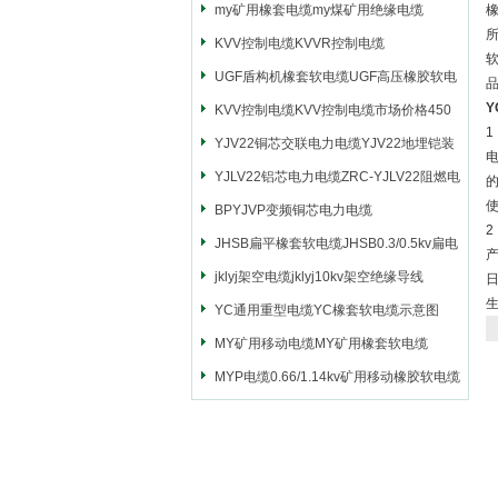
my矿用橡套电缆my煤矿用绝缘电缆
KVV控制电缆KVVR控制电缆
软
UGF盾构机橡套软电缆UGF高压橡胶软电
品
缆
KVV控制电缆KVV控制电缆市场价格450
YJV22铜芯交联电力电缆YJV22地埋铠装
电源电缆
YJLV22铝芯电力电缆ZRC-YJLV22阻燃电
力电缆
BPYJVP变频铜芯电力电缆
2
JHSB扁平橡套软电缆JHSB0.3/0.5kv扁电
缆
jklyj架空电缆jklyj10kv架空绝缘导线
YC通用重型电缆YC橡套软电缆示意图
MY矿用移动电缆MY矿用橡套软电缆
MYP电缆0.66/1.14kv矿用移动橡胶软电缆