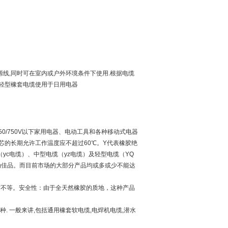
源线,同时可在室内或户外环境条件下使用.根据电缆
般轻型橡套电缆使用于日用电器
0/750V以下家用电器、电动工具和各种移动式电器
的长期允许工作温度应不超过60℃。Y代表橡胶绝
c电缆）、中型电缆（yz电缆）及轻型电缆（YQ
为佳品。而目前市场的大部分产品均或多或少不能达
平方不等。安全性：由于全天然橡胶的质地，这种产品
 一般来讲,包括通用橡套软电缆,电焊机电缆,潜水