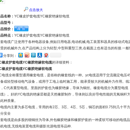
点击放大
产品名称：
YC橡皮护套电缆YC橡胶绝缘软电缆
产品型号：
产品报价：
产品特点：
YC橡皮护套电缆YC橡胶绝缘软电缆
橡套电缆广泛使用于各种电器设备,例如日用电器,电动机械,电工装置和器具的移动式电
所受的机械外力,在产品结构上分为轻型,中型和重型三类,在截面上也有适当的衔接.一
分享到：
YC橡皮护套电缆YC橡胶绝缘软电缆
的详细资料：
YC橡皮护套电缆YC橡胶绝缘软电缆
YC电缆全称重型通用橡套电缆，是俗称的橡套线的一种。yc电缆适用于交流额定电压45
设备或轻型移动电气设备，或用于工地上临时施工用，能承受较大的机械外力作用。线芯
缘，C代表重型电缆。里面的护套也为橡胶绝缘，导体为铜丝。橡套电缆分为重型电缆（y
电缆）。好的YC电缆的绝缘层都是天然橡胶制作，导体则以良好导电性能的无氧铜杆
到此种质量。
yc电缆内主要为多芯电缆，常用的有2芯、3芯、4芯、5芯，铜芯的面积0.75到几十
十分安全
橡套电缆是由多股的细铜丝为导体,外包橡胶绝缘和橡胶护套的一种柔软可移动的电缆品种.
电机电缆,无线电装置电缆和摄影光源电缆等品种.