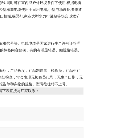
源线,同时可在室内或户外环境条件下使用.根据电缆
轻型橡套电缆使用于日用电器,小型电动设备,要求柔
口机械,探照灯,家业大型水力排灌站等场合.这类产
标准代号等。电线电缆是国家进行生产许可证管理
，有的标签内容缺项，有的有明显错误。如规格错误、
面积，产品长度，产品制造者，检验员，产品生产
仔细检查，常会发现无检验员代号，无生产口期，无
报告单和实物的规格、型号往往对不上号。
写下表直接与厂家联系：