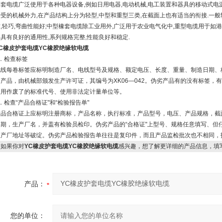
橡套电缆广泛使用于各种电器设备,例如日用电器,电动机械,电工装置和器具的移动式电
所受的机械外力,在产品结构上分为轻型,中型和重型三类,在截面上也有适当的衔接.一般
,轻巧,弯曲性能好;中型橡套电缆除工业用外,广泛用于农业电气化中,重型电缆用于如港
具有良好的通用性,系列规格完整,性能良好和稳定.
YC橡皮护套电缆YC橡胶绝缘软电缆
1．检查标签
电线每卷标签应标明制造厂名、电线型号及规格、额定电压、长度、重量、制造日期、
的产品，由机械部颁发生产许可证，其编号为XK06—042。伪劣产品有的没有标签
使用作废了的标准代号、使用非法定计量单位等。
．检查“产品合格证"和“检验报告单"
产品合格证上应标明注册商标，产品名称，执行标准，产品型号，电压、产品规格，截
日期，生产厂名，并盖有检验员检印。伪劣产品的“合格证"上型号、规格任意填写、但
生产厂地址等破绽。伪劣产品检验报告单往往是复印件，而且产品监检批次也不相同，
如果你对
YC橡皮护套电缆YC橡胶绝缘软电缆
感兴趣，想了解更详细的产品信息，填
产品：
您的单位：