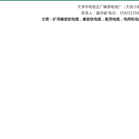
天津市电缆总厂橡塑电缆厂（天缆小猫
联系人：颜培硕 电话：1592221588
主营：矿用橡套软电缆，橡套软电缆，船用电缆，电焊机电