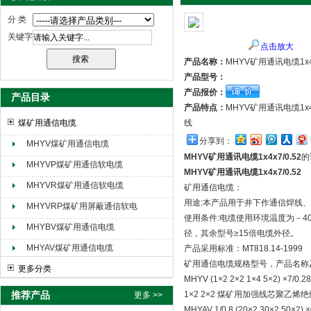
分 类
关键字
点击放大
天津市电缆总厂橡塑电缆厂（天缆小猫集团）
产品名称：
MHYV矿用通讯电缆1x4x
产品型号：
产品报价：
产品目录
产品特点：
MHYV矿用通讯电缆1
煤矿用通信电缆
线
分享到：
MHYV煤矿用通信电缆
MHYV矿用通讯电缆1x4x7/0.52
的
MHYVP煤矿用通信软电缆
MHYV矿用通讯电缆1x4x7/0.52
MHYVR煤矿用通信软电缆
矿用通信电缆：
用途:本产品用于井下作通信焊线
MHYVRP煤矿用屏蔽通信软电
使用条件:电缆使用环境温度为－40
缆
MHYBV煤矿用通信电缆
径，其余型号≥15倍电缆外径。
MHYAV煤矿用通信电缆
产品采用标准：MT818.14-1999
矿用通信电缆规格型号，产品名称
更多分类
MHYV (1×2 2×2 1×4 5×2
推荐产品
1×2 2×2 煤矿用加强线芯聚
更多 >>
MHYAV 1/0.8 (20×2 30