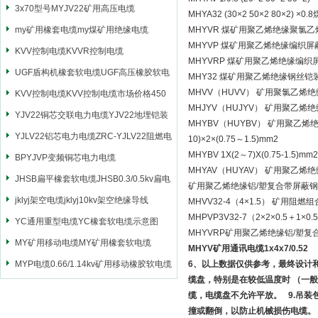
3x70型号MYJV22矿用高压电缆
MHYA32 (30×2 50×2 8
my矿用橡套电缆my煤矿用绝缘电缆
MHYVR 煤矿用聚乙烯绝缘聚氯
MHYVP 煤矿用聚乙烯绝缘编织
KVV控制电缆KVVR控制电缆
MHYVRP 煤矿用聚乙烯绝缘编
UGF盾构机橡套软电缆UGF高压橡胶软电
MHY32 煤矿用聚乙烯绝缘钢丝
MHVV（HUVV） 矿用聚氯乙
缆
KVV控制电缆KVV控制电缆市场价格450
MHJYV（HUJYV） 矿用聚
YJV22铜芯交联电力电缆YJV22地埋铠装
MHYBV（HUYBV） 矿用聚乙
电源电缆
YJLV22铝芯电力电缆ZRC-YJLV22阻燃电
10)×2×(0.75～1.5)mm2
MHYBV 1X(2～7)X(0.75-1.5)mm2
力电缆
BPYJVP变频铜芯电力电缆
MHYAV（HUYAV） 矿用聚乙
JHSB扁平橡套软电缆JHSB0.3/0.5kv扁电
矿用聚乙烯绝缘铝/塑复合带屏蔽
缆
jklyj架空电缆jklyj10kv架空绝缘导线
MHVV32-4（4×1.5） 矿用
MHPVP3V32-7（2×2×0.5
YC通用重型电缆YC橡套软电缆示意图
MHYVRP矿用聚乙烯绝缘铝/塑
MY矿用移动电缆MY矿用橡套软电缆
MHYV矿用通讯电缆1x4x7/0.52
MYP电缆0.66/1.14kv矿用移动橡胶软电缆
6、以上数据仅供参考，最终设计
缆盘，特别是在较低温度时 （一般
缆，电缆盘不允许平放。 9.吊
撞或翻倒，以防止机械损伤电缆。 